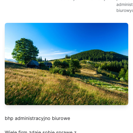
administ
biurowy
bhp administracyjno biurowe
Wiele firm zdaje sobie sprawę z