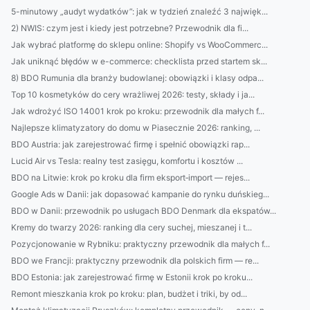
5-minutowy „audyt wydatków”: jak w tydzień znaleźć 3 najwięk...
2) NWIS: czym jest i kiedy jest potrzebne? Przewodnik dla fi...
Jak wybrać platformę do sklepu online: Shopify vs WooCommerc...
Jak uniknąć błędów w e-commerce: checklista przed startem sk...
8) BDO Rumunia dla branży budowlanej: obowiązki i klasy odpa...
Top 10 kosmetyków do cery wrażliwej 2026: testy, składy i ja...
Jak wdrożyć ISO 14001 krok po kroku: przewodnik dla małych f...
Najlepsze klimatyzatory do domu w Piasecznie 2026: ranking, ...
BDO Austria: jak zarejestrować firmę i spełnić obowiązki rap...
Lucid Air vs Tesla: realny test zasięgu, komfortu i kosztów ...
BDO na Litwie: krok po kroku dla firm eksport‑import — rejes...
Google Ads w Danii: jak dopasować kampanie do rynku duńskieg...
BDO w Danii: przewodnik po usługach BDO Denmark dla ekspatów...
Kremy do twarzy 2026: ranking dla cery suchej, mieszanej i t...
Pozycjonowanie w Rybniku: praktyczny przewodnik dla małych f...
BDO we Francji: praktyczny przewodnik dla polskich firm — re...
BDO Estonia: jak zarejestrować firmę w Estonii krok po kroku...
Remont mieszkania krok po kroku: plan, budżet i triki, by od...