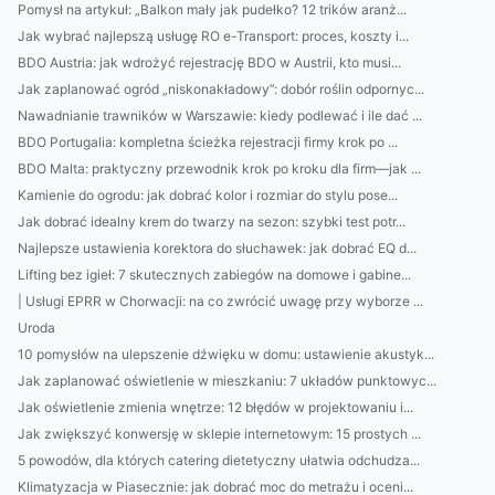
Pomysł na artykuł: „Balkon mały jak pudełko? 12 trików aranż...
Jak wybrać najlepszą usługę RO e-Transport: proces, koszty i...
BDO Austria: jak wdrożyć rejestrację BDO w Austrii, kto musi...
Jak zaplanować ogród „niskonakładowy”: dobór roślin odpornyc...
Nawadnianie trawników w Warszawie: kiedy podlewać i ile dać ...
BDO Portugalia: kompletna ścieżka rejestracji firmy krok po ...
BDO Malta: praktyczny przewodnik krok po kroku dla firm—jak ...
Kamienie do ogrodu: jak dobrać kolor i rozmiar do stylu pose...
Jak dobrać idealny krem do twarzy na sezon: szybki test potr...
Najlepsze ustawienia korektora do słuchawek: jak dobrać EQ d...
Lifting bez igieł: 7 skutecznych zabiegów na domowe i gabine...
| Usługi EPRR w Chorwacji: na co zwrócić uwagę przy wyborze ...
Uroda
10 pomysłów na ulepszenie dźwięku w domu: ustawienie akustyk...
Jak zaplanować oświetlenie w mieszkaniu: 7 układów punktowyc...
Jak oświetlenie zmienia wnętrze: 12 błędów w projektowaniu i...
Jak zwiększyć konwersję w sklepie internetowym: 15 prostych ...
5 powodów, dla których catering dietetyczny ułatwia odchudza...
Klimatyzacja w Piasecznie: jak dobrać moc do metrażu i oceni...