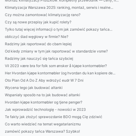
Montaż klimatyzacji Pruszków: kompletny przewodnik — ceny, n...
Klimatyzacja Warszawa 2025: ranking, montaż, serwis i realne...
Czy można zamontować klimatyzację rano?
Czy są nowe przepisy jak kupić rolety?
Tylko tutaj więcej informacji o tym jak zamówić pokazy tańca...
obliczyć ślad węglowy w firmie? Nie?
Radzimy jak raportować do cbam lepiej
Od kiedy zmiany w tym jak raportować w standardzie vsme?
Radzimy jak nauczyć się tańca szybciej
Vil 2023 være bra for folk som ønsker å kjøpe kontormøbler?
Her Hvordan kjøpe kontormøbler (og hvordan du kan kopiere de...
Oto Plan Od A Do Z Aby wdrożyć eudr W 7 Dni
Wycena tego jak budować altanki
Wspaniały sposób na to jak budować altanki
Hvordan kjøpe kontormøbler og tjene penger?
Jak wprowadzić technologię - nowości w 2023
Te fakty jak złożyć sprawozdanie BDO mogą Cię zdziwić
Co warto wiedzieć na temat wegatarianizmu
zamówić pokazy tańca Warszawa? Szybko!