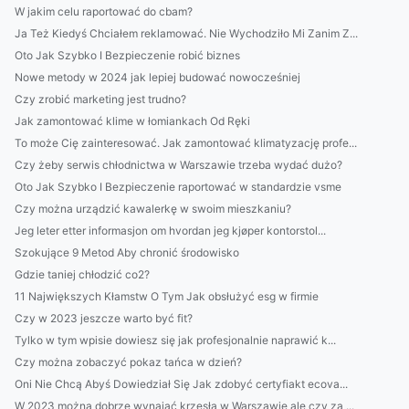
W jakim celu raportować do cbam?
Ja Też Kiedyś Chciałem reklamować. Nie Wychodziło Mi Zanim Z...
Oto Jak Szybko I Bezpieczenie robić biznes
Nowe metody w 2024 jak lepiej budować nowocześniej
Czy zrobić marketing jest trudno?
Jak zamontować klime w łomiankach Od Ręki
To może Cię zainteresować. Jak zamontować klimatyzację profe...
Czy żeby serwis chłodnictwa w Warszawie trzeba wydać dużo?
Oto Jak Szybko I Bezpieczenie raportować w standardzie vsme
Czy można urządzić kawalerkę w swoim mieszkaniu?
Jeg leter etter informasjon om hvordan jeg kjøper kontorstol...
Szokujące 9 Metod Aby chronić środowisko
Gdzie taniej chłodzić co2?
11 Największych Kłamstw O Tym Jak obsłużyć esg w firmie
Czy w 2023 jeszcze warto być fit?
Tylko w tym wpisie dowiesz się jak profesjonalnie naprawić k...
Czy można zobaczyć pokaz tańca w dzień?
Oni Nie Chcą Abyś Dowiedział Się Jak zdobyć certyfiakt ecova...
W 2023 można dobrze wynająć krzesła w Warszawie ale czy za ...