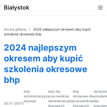
Białystok
Strona główna
/
2024 najlepszym okresem aby kupić
szkolenia okresowe bhp
2024 najlepszym
okresem aby kupić
szkolenia okresowe
bhp
bhp
bhp dla
bhp
okresow
administracyjno
pracowników
okresowe dla
szkoleni
biurowe
administracyjno
pracowników
dla
30.11.-0001
|
biurowych
biurowych
pracown