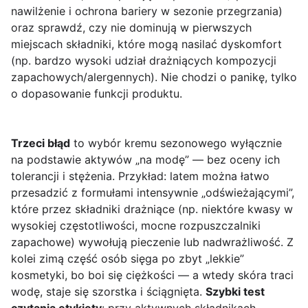
nawilżenie i ochrona bariery w sezonie przegrzania)
oraz sprawdź, czy nie dominują w pierwszych
miejscach składniki, które mogą nasilać dyskomfort
(np. bardzo wysoki udział drażniących kompozycji
zapachowych/alergennych). Nie chodzi o panikę, tylko
o dopasowanie funkcji produktu.
Trzeci błąd
to wybór kremu sezonowego wyłącznie
na podstawie aktywów „na modę” — bez oceny ich
tolerancji i stężenia. Przykład: latem można łatwo
przesadzić z formułami intensywnie „odświeżającymi”,
które przez składniki drażniące (np. niektóre kwasy w
wysokiej częstotliwości, mocne rozpuszczalniki
zapachowe) wywołują pieczenie lub nadwrażliwość. Z
kolei zimą część osób sięga po zbyt „lekkie”
kosmetyki, bo boi się ciężkości — a wtedy skóra traci
wodę, staje się szorstka i ściągnięta.
Szybki test