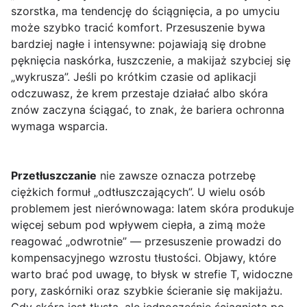
szorstka, ma tendencję do ściągnięcia, a po umyciu
może szybko tracić komfort. Przesuszenie bywa
bardziej nagłe i intensywne: pojawiają się drobne
pęknięcia naskórka, łuszczenie, a makijaż szybciej się
„wykrusza”. Jeśli po krótkim czasie od aplikacji
odczuwasz, że krem przestaje działać albo skóra
znów zaczyna ściągać, to znak, że bariera ochronna
wymaga wsparcia.
Przetłuszczanie
nie zawsze oznacza potrzebę
ciężkich formuł „odtłuszczających”. U wielu osób
problemem jest nierównowaga: latem skóra produkuje
więcej sebum pod wpływem ciepła, a zimą może
reagować „odwrotnie” — przesuszenie prowadzi do
kompensacyjnego wzrostu tłustości. Objawy, które
warto brać pod uwagę, to błysk w strefie T, widoczne
pory, zaskórniki oraz szybkie ścieranie się makijażu.