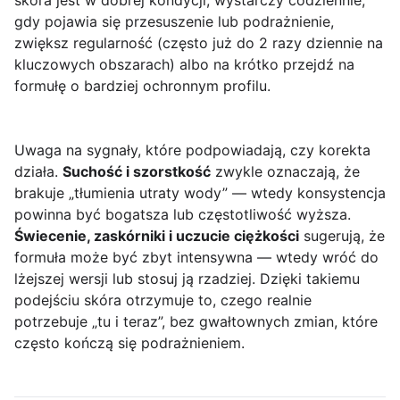
skóra jest w dobrej kondycji, wystarczy codziennie;
gdy pojawia się przesuszenie lub podrażnienie,
zwiększ regularność (często już do 2 razy dziennie na
kluczowych obszarach) albo na krótko przejdź na
formułę o bardziej ochronnym profilu.
Uwaga na sygnały, które podpowiadają, czy korekta
działa.
Suchość i szorstkość
zwykle oznaczają, że
brakuje „tłumienia utraty wody” — wtedy konsystencja
powinna być bogatsza lub częstotliwość wyższa.
Świecenie, zaskórniki i uczucie ciężkości
sugerują, że
formuła może być zbyt intensywna — wtedy wróć do
lżejszej wersji lub stosuj ją rzadziej. Dzięki takiemu
podejściu skóra otrzymuje to, czego realnie
potrzebuje „tu i teraz”, bez gwałtownych zmian, które
często kończą się podrażnieniem.