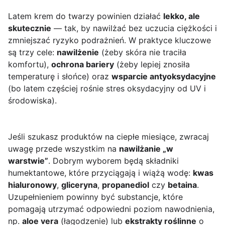
Latem krem do twarzy powinien działać
lekko, ale
skutecznie
— tak, by nawilżać bez uczucia ciężkości i
zmniejszać ryzyko podrażnień. W praktyce kluczowe
są trzy cele:
nawilżenie
(żeby skóra nie traciła
komfortu),
ochrona bariery
(żeby lepiej znosiła
temperaturę i słońce) oraz
wsparcie antyoksydacyjne
(bo latem częściej rośnie stres oksydacyjny od UV i
środowiska).
Jeśli szukasz produktów na ciepłe miesiące, zwracaj
uwagę przede wszystkim na
nawilżanie „w
warstwie”
. Dobrym wyborem będą składniki
humektantowe, które przyciągają i wiążą wodę:
kwas
hialuronowy
,
gliceryna
,
propanediol
czy
betaina
.
Uzupełnieniem powinny być substancje, które
pomagają utrzymać odpowiedni poziom nawodnienia,
np.
aloe vera
(łagodzenie) lub
ekstrakty roślinne
o