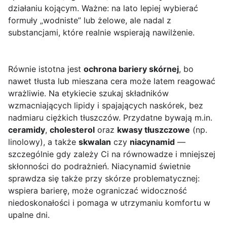
działaniu kojącym. Ważne: na lato lepiej wybierać
formuły „wodniste” lub żelowe, ale nadal z
substancjami, które realnie wspierają nawilżenie.
Równie istotna jest
ochrona bariery skórnej
, bo
nawet tłusta lub mieszana cera może latem reagować
wrażliwie. Na etykiecie szukaj składników
wzmacniających lipidy i spajających naskórek, bez
nadmiaru ciężkich tłuszczów. Przydatne bywają m.in.
ceramidy
,
cholesterol
oraz
kwasy tłuszczowe
(np.
linolowy), a także
skwalan
czy
niacynamid
—
szczególnie gdy zależy Ci na równowadze i mniejszej
skłonności do podrażnień. Niacynamid świetnie
sprawdza się także przy skórze problematycznej:
wspiera barierę, może ograniczać widoczność
niedoskonałości i pomaga w utrzymaniu komfortu w
upalne dni.