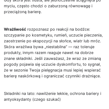
Gdy skóra jest tłusta, ale jednocześnie ściągnięta po
myciu, często chodzi o zaburzoną równowagę i
przeciążoną barierę.
Wrażliwość
rozpoznasz po reakcji na bodźce:
szczypanie po kosmetyku, rumień, uczucie pieczenia,
zaostrzenie po ekspozycji na słońce, wiatr lub mróz.
Skóra wrażliwa bywa „niestabilna” — raz toleruje
produkty, innym razem reaguje nawet na dobrze
znane składniki. Jeśli zauważasz, że wraz ze zmianą
pogody pojawia się uczucie dyskomfortu, to sygnał,
że w sezonie Twoja pielęgnacja musi lepiej wspierać
barierę naskórkową i ograniczać czynniki drażniące.
Składniki na lato: nawilżenie lekkie, ochrona bariery i
antyoksydanty (czego szukać)