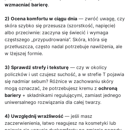
wzmacniać barierę
.
2) Ocena komfortu w ciągu dnia
— zwróć uwagę, czy
skóra szybko się przesusza (szorstkość, napięcie)
albo przeciwnie: zaczyna się świecić i wymaga
częstszego „przypudrowania”. Skóra, która się
przetłuszcza, często nadal potrzebuje nawilżenia, ale
w lżejszej formie.
3) Sprawdź strefy i teksturę
— czy w okolicy
policzków i ust czujesz suchość, a w strefie T pojawia
się nadmiar sebum? Różnice w zachowaniu skóry
mogą oznaczać, że potrzebujesz kremu z
ochroną
bariery
+ składnikami regulującymi, zamiast jednego
uniwersalnego rozwiązania dla całej twarzy.
4) Uwzględnij wrażliwość
— jeśli masz
zaczerwienienia, łatwo reagujesz na kosmetyki lub