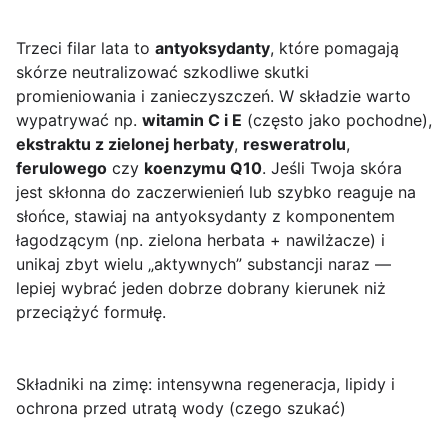
Trzeci filar lata to
antyoksydanty
, które pomagają
skórze neutralizować szkodliwe skutki
promieniowania i zanieczyszczeń. W składzie warto
wypatrywać np.
witamin C i E
(często jako pochodne),
ekstraktu z zielonej herbaty
,
resweratrolu
,
ferulowego
czy
koenzymu Q10
. Jeśli Twoja skóra
jest skłonna do zaczerwienień lub szybko reaguje na
słońce, stawiaj na antyoksydanty z komponentem
łagodzącym (np. zielona herbata + nawilżacze) i
unikaj zbyt wielu „aktywnych” substancji naraz —
lepiej wybrać jeden dobrze dobrany kierunek niż
przeciążyć formułę.
Składniki na zimę: intensywna regeneracja, lipidy i
ochrona przed utratą wody (czego szukać)