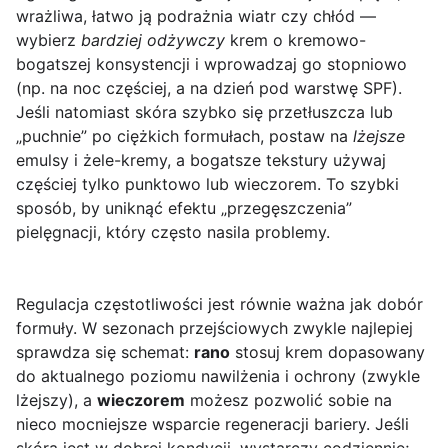
wrażliwa, łatwo ją podrażnia wiatr czy chłód —
wybierz
bardziej odżywczy
krem o kremowo-
bogatszej konsystencji i wprowadzaj go stopniowo
(np. na noc częściej, a na dzień pod warstwę SPF).
Jeśli natomiast skóra szybko się przetłuszcza lub
„puchnie” po ciężkich formułach, postaw na
lżejsze
emulsy i żele-kremy, a bogatsze tekstury używaj
częściej tylko punktowo lub wieczorem. To szybki
sposób, by uniknąć efektu „przegęszczenia”
pielęgnacji, który często nasila problemy.
Regulacja częstotliwości jest równie ważna jak dobór
formuły. W sezonach przejściowych zwykle najlepiej
sprawdza się schemat:
rano
stosuj krem dopasowany
do aktualnego poziomu nawilżenia i ochrony (zwykle
lżejszy), a
wieczorem
możesz pozwolić sobie na
nieco mocniejsze wsparcie regeneracji bariery. Jeśli