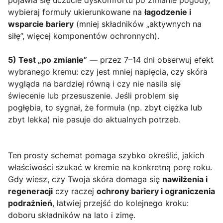
pojawia się uczucie dyskomfortu po zmianie pogody,
wybieraj formuły ukierunkowane na
łagodzenie i
wsparcie bariery
(mniej składników „aktywnych na
siłę”, więcej komponentów ochronnych).
5) Test „po zmianie”
— przez 7–14 dni obserwuj efekt
wybranego kremu: czy jest mniej napięcia, czy skóra
wygląda na bardziej równą i czy nie nasila się
świecenie lub przesuszenie. Jeśli problem się
pogłębia, to sygnał, że formuła (np. zbyt ciężka lub
zbyt lekka) nie pasuje do aktualnych potrzeb.
Ten prosty schemat pomaga szybko określić, jakich
właściwości szukać w kremie na konkretną porę roku.
Gdy wiesz, czy Twoja skóra domaga się
nawilżenia i
regeneracji
czy raczej
ochrony bariery i ograniczenia
podrażnień
, łatwiej przejść do kolejnego kroku:
doboru składników na lato i zimę.