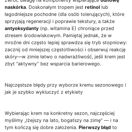
zwróć uwagę na komponenty wspierające
odnowę
naskórka
. Doskonałym tropem jest
retinol
lub
łagodniejsze pochodne (dla osób tolerujących), które
sprzyjają regeneracji i poprawie tekstury, a także
antyoksydanty
(np. witamina E) chroniące przed
stresem środowiskowym. Pamiętaj jednak, że w
mroźne dni często lepiej sprawdza się tryb stopniowy:
zacznij od mniejszej częstotliwości i obserwuj reakcję
skóry—w zimie łatwo o nadwrażliwość, jeśli krem jest
zbyt “aktywny” bez wsparcia barierowego.
Najczęstsze błędy przy wyborze kremu sezonowego i
jak je szybko wykluczyć z etykiety
Wybierając krem na konkretny sezon, najczęściej
myślimy „lżejszy na lato, bogatszy na zimę” — i na
tym kończą się dobre założenia.
Pierwszy błąd
to