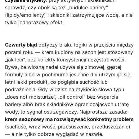
czytania etykiety
: przy aktywnych składnikach
sprawdź, czy obok są też „budulce bariery”
(lipidy/emolienty) i składniki zatrzymujące wodę, a nie
tylko jednorazowy efekt.
Czwarty błąd
dotyczy braku logiki w przejściu między
porami roku — krem kupiony na sezon jest stosowany
„jak leci”, bez korekty konsystencji i częstotliwości.
Bywa, że wiosną nadal używa się zimowej, gęstej
formuły albo w pochmurne jesienne dni utrzymuje się
letni lekki produkt, co pogłębia suchość lub
podrażnienia. Gdy widzisz na etykiecie słowa typu
„does not moisturize”, „oil control” bez wsparcia
bariery albo brak składników ograniczających utratę
wody, to sygnał ostrzegawczy. Najprostsza zasada:
krem sezonowy ma rozwiązywać konkretny problem
(suchość, wrażliwość, przesuszenie, przetłuszczanie)
— a nie tylko dobrze wyglądać w nazwie.