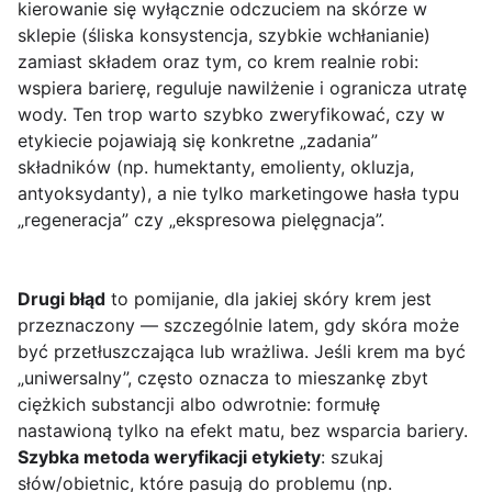
kierowanie się wyłącznie odczuciem na skórze w
sklepie (śliska konsystencja, szybkie wchłanianie)
zamiast składem oraz tym, co krem realnie robi:
wspiera barierę, reguluje nawilżenie i ogranicza utratę
wody. Ten trop warto szybko zweryfikować, czy w
etykiecie pojawiają się konkretne „zadania”
składników (np. humektanty, emolienty, okluzja,
antyoksydanty), a nie tylko marketingowe hasła typu
„regeneracja” czy „ekspresowa pielęgnacja”.
Drugi błąd
to pomijanie, dla jakiej skóry krem jest
przeznaczony — szczególnie latem, gdy skóra może
być przetłuszczająca lub wrażliwa. Jeśli krem ma być
„uniwersalny”, często oznacza to mieszankę zbyt
ciężkich substancji albo odwrotnie: formułę
nastawioną tylko na efekt matu, bez wsparcia bariery.
Szybka metoda weryfikacji etykiety
: szukaj
słów/obietnic, które pasują do problemu (np.