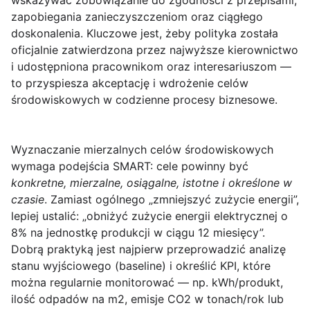
wskazywać zobowiązanie do zgodności z przepisami,
zapobiegania zanieczyszczeniom oraz ciągłego
doskonalenia. Kluczowe jest, żeby polityka została
oficjalnie
zatwierdzona przez najwyższe kierownictwo
i udostępniona pracownikom oraz interesariuszom —
to przyspiesza akceptację i wdrożenie celów
środowiskowych w codzienne procesy biznesowe.
Wyznaczanie
mierzalnych celów środowiskowych
wymaga podejścia SMART: cele powinny być
konkretne, mierzalne, osiągalne, istotne i określone w
czasie
. Zamiast ogólnego „zmniejszyć zużycie energii”,
lepiej ustalić: „obniżyć zużycie energii elektrycznej o
8% na jednostkę produkcji w ciągu 12 miesięcy”.
Dobrą praktyką jest najpierw przeprowadzić analizę
stanu wyjściowego (baseline) i określić KPI, które
można regularnie monitorować — np. kWh/produkt,
ilość odpadów na m2, emisje CO2 w tonach/rok lub