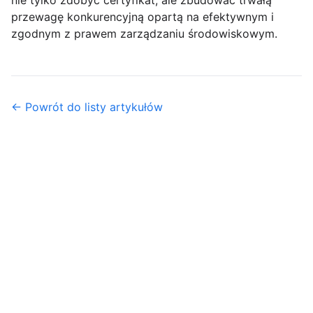
nie tylko zdobyć certyfikat, ale zbudować trwałą
przewagę konkurencyjną opartą na efektywnym i
zgodnym z prawem zarządzaniu środowiskowym.
← Powrót do listy artykułów