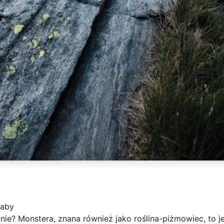
 aby
ie? Monstera, znana również jako roślina-piżmowiec, to j