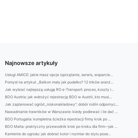
Najnowsze artykuły
Usługi AMICE: jakie masz opcje (sprzątanie, serwis, wsparcie...
Pomysł na artykuł: „Balkon mały jak pudełko? 12 trików aranż...
Jak wybrać najlepszą usługę RO e-Transport: proces, koszty i...
BDO Austria: jak wdrożyć rejestrację BDO w Austrii, kto musi...
Jak zaplanować ogród „niskonakładowy”: dobór roślin odpornyc...
Nawadnianie trawników w Warszawie: kiedy podlewać i ile dać ...
BDO Portugalia: kompletna ścieżka rejestracji firmy krok po ...
BDO Malta: praktyczny przewodnik krok po kroku dla firm—jak ...
Kamienie do ogrodu: jak dobrać kolor i rozmiar do stylu pose...