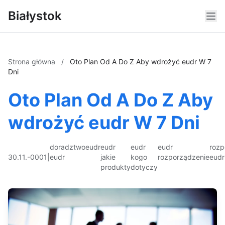
Białystok
Strona główna
/
Oto Plan Od A Do Z Aby wdrożyć eudr W 7
Dni
Oto Plan Od A Do Z Aby
wdrożyć eudr W 7 Dni
doradztwo
eudr
eudr
eudr
eudr
rozp
30.11.-0001
|
eudr
jakie
kogo
rozporządzenie
eudr
produkty
dotyczy