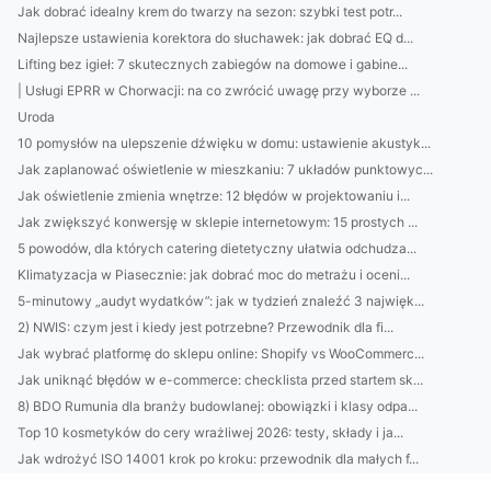
Jak dobrać idealny krem do twarzy na sezon: szybki test potr...
Najlepsze ustawienia korektora do słuchawek: jak dobrać EQ d...
Lifting bez igieł: 7 skutecznych zabiegów na domowe i gabine...
| Usługi EPRR w Chorwacji: na co zwrócić uwagę przy wyborze ...
Uroda
10 pomysłów na ulepszenie dźwięku w domu: ustawienie akustyk...
Jak zaplanować oświetlenie w mieszkaniu: 7 układów punktowyc...
Jak oświetlenie zmienia wnętrze: 12 błędów w projektowaniu i...
Jak zwiększyć konwersję w sklepie internetowym: 15 prostych ...
5 powodów, dla których catering dietetyczny ułatwia odchudza...
Klimatyzacja w Piasecznie: jak dobrać moc do metrażu i oceni...
5-minutowy „audyt wydatków”: jak w tydzień znaleźć 3 najwięk...
2) NWIS: czym jest i kiedy jest potrzebne? Przewodnik dla fi...
Jak wybrać platformę do sklepu online: Shopify vs WooCommerc...
Jak uniknąć błędów w e-commerce: checklista przed startem sk...
8) BDO Rumunia dla branży budowlanej: obowiązki i klasy odpa...
Top 10 kosmetyków do cery wrażliwej 2026: testy, składy i ja...
Jak wdrożyć ISO 14001 krok po kroku: przewodnik dla małych f...
Najlepsze klimatyzatory do domu w Piasecznie 2026: ranking, ...