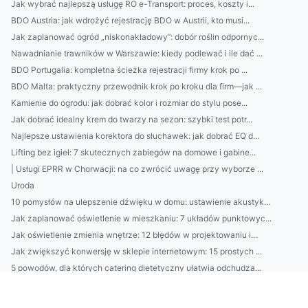
Jak wybrać najlepszą usługę RO e-Transport: proces, koszty i...
BDO Austria: jak wdrożyć rejestrację BDO w Austrii, kto musi...
Jak zaplanować ogród „niskonakładowy”: dobór roślin odpornyc...
Nawadnianie trawników w Warszawie: kiedy podlewać i ile dać ...
BDO Portugalia: kompletna ścieżka rejestracji firmy krok po ...
BDO Malta: praktyczny przewodnik krok po kroku dla firm—jak ...
Kamienie do ogrodu: jak dobrać kolor i rozmiar do stylu pose...
Jak dobrać idealny krem do twarzy na sezon: szybki test potr...
Najlepsze ustawienia korektora do słuchawek: jak dobrać EQ d...
Lifting bez igieł: 7 skutecznych zabiegów na domowe i gabine...
| Usługi EPRR w Chorwacji: na co zwrócić uwagę przy wyborze ...
Uroda
10 pomysłów na ulepszenie dźwięku w domu: ustawienie akustyk...
Jak zaplanować oświetlenie w mieszkaniu: 7 układów punktowyc...
Jak oświetlenie zmienia wnętrze: 12 błędów w projektowaniu i...
Jak zwiększyć konwersję w sklepie internetowym: 15 prostych ...
5 powodów, dla których catering dietetyczny ułatwia odchudza...
Klimatyzacja w Piasecznie: jak dobrać moc do metrażu i oceni...
5-minutowy „audyt wydatków”: jak w tydzień znaleźć 3 najwięk...