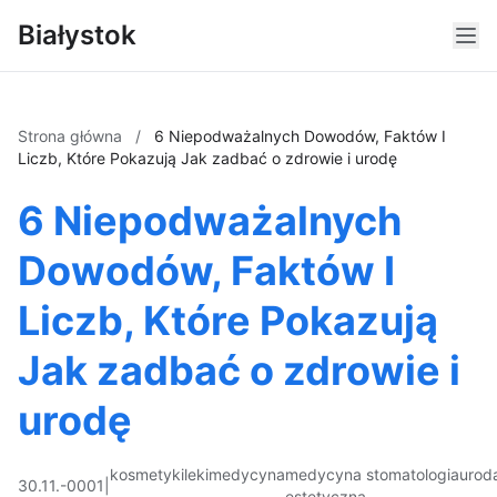
Białystok
Strona główna
/
6 Niepodważalnych Dowodów, Faktów I
Liczb, Które Pokazują Jak zadbać o zdrowie i urodę
6 Niepodważalnych
Dowodów, Faktów I
Liczb, Które Pokazują
Jak zadbać o zdrowie i
urodę
kosmetyki
leki
medycyna
medycyna
stomatologia
urod
30.11.-0001
|
estetyczna