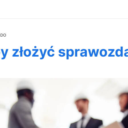
BDO
y złożyć sprawozd