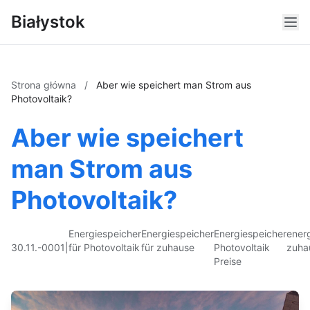
Białystok
Strona główna
/
Aber wie speichert man Strom aus
Photovoltaik?
Aber wie speichert
man Strom aus
Photovoltaik?
Energiespeicher
Energiespeicher
Energiespeicher
ener
30.11.-0001
|
für Photovoltaik
für zuhause
Photovoltaik
zuha
Preise