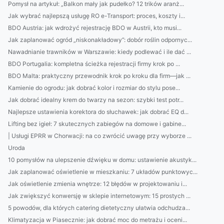
Pomysł na artykuł: „Balkon mały jak pudełko? 12 trików aranż...
Jak wybrać najlepszą usługę RO e-Transport: proces, koszty i...
BDO Austria: jak wdrożyć rejestrację BDO w Austrii, kto musi...
Jak zaplanować ogród „niskonakładowy”: dobór roślin odpornyc...
Nawadnianie trawników w Warszawie: kiedy podlewać i ile dać ...
BDO Portugalia: kompletna ścieżka rejestracji firmy krok po ...
BDO Malta: praktyczny przewodnik krok po kroku dla firm—jak ...
Kamienie do ogrodu: jak dobrać kolor i rozmiar do stylu pose...
Jak dobrać idealny krem do twarzy na sezon: szybki test potr...
Najlepsze ustawienia korektora do słuchawek: jak dobrać EQ d...
Lifting bez igieł: 7 skutecznych zabiegów na domowe i gabine...
| Usługi EPRR w Chorwacji: na co zwrócić uwagę przy wyborze ...
Uroda
10 pomysłów na ulepszenie dźwięku w domu: ustawienie akustyk...
Jak zaplanować oświetlenie w mieszkaniu: 7 układów punktowyc...
Jak oświetlenie zmienia wnętrze: 12 błędów w projektowaniu i...
Jak zwiększyć konwersję w sklepie internetowym: 15 prostych ...
5 powodów, dla których catering dietetyczny ułatwia odchudza...
Klimatyzacja w Piasecznie: jak dobrać moc do metrażu i oceni...