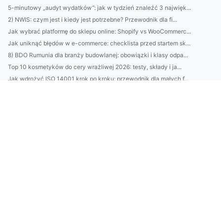
5-minutowy „audyt wydatków”: jak w tydzień znaleźć 3 najwięk...
2) NWIS: czym jest i kiedy jest potrzebne? Przewodnik dla fi...
Jak wybrać platformę do sklepu online: Shopify vs WooCommerc...
Jak uniknąć błędów w e-commerce: checklista przed startem sk...
8) BDO Rumunia dla branży budowlanej: obowiązki i klasy odpa...
Top 10 kosmetyków do cery wrażliwej 2026: testy, składy i ja...
Jak wdrożyć ISO 14001 krok po kroku: przewodnik dla małych f...
Najlepsze klimatyzatory do domu w Piasecznie 2026: ranking, ...
BDO Austria: jak zarejestrować firmę i spełnić obowiązki rap...
Lucid Air vs Tesla: realny test zasięgu, komfortu i kosztów ...
BDO na Litwie: krok po kroku dla firm eksport‑import — rejes...
Google Ads w Danii: jak dopasować kampanie do rynku duńskieg...
BDO w Danii: przewodnik po usługach BDO Denmark dla ekspatów...
Kremy do twarzy 2026: ranking dla cery suchej, mieszanej i t...
Pozycjonowanie w Rybniku: praktyczny przewodnik dla małych f...
BDO we Francji: praktyczny przewodnik dla polskich firm — re...
BDO Estonia: jak zarejestrować firmę w Estonii krok po kroku...
Remont mieszkania krok po kroku: plan, budżet i triki, by od...
Montaż klimatyzacji Pruszków: kompletny przewodnik — ceny, n...