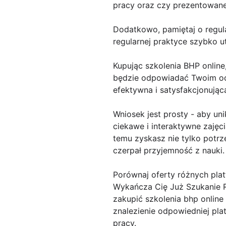
pracy oraz czy prezentowan
Dodatkowo, pamiętaj o regul
regularnej praktyce szybko u
Kupując szkolenia BHP online
będzie odpowiadać Twoim ocz
efektywna i satysfakcjonując
Wniosek jest prosty - aby un
ciekawe i interaktywne zajęc
temu zyskasz nie tylko potrz
czerpał przyjemność z nauki.
Porównaj oferty różnych pla
Wykańcza Cię Już Szukanie R
zakupić szkolenia bhp onlin
znalezienie odpowiedniej pla
pracy.