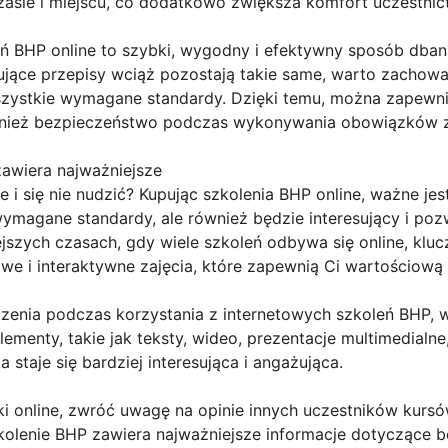
sie i miejscu, co dodatkowo zwiększa komfort uczestnic
 BHP online to szybki, wygodny i efektywny sposób dban
ące przepisy wciąż pozostają takie same, warto zachowa
szystkie wymagane standardy. Dzięki temu, można zapewni
ównież bezpieczeństwo podczas wykonywania obowiązków
awiera najważniejsze
ne i się nie nudzić? Kupując szkolenia BHP online, ważne j
i wymagane standardy, ale również będzie interesujący i p
jszych czasach, gdy wiele szkoleń odbywa się online, kluc
kawe i interaktywne zajęcia, które zapewnią Ci wartościow
zenia podczas korzystania z internetowych szkoleń BHP, w
ementy, takie jak teksty, wideo, prezentacje multimedialne
 staje się bardziej interesująca i angażująca.
ki online, zwróć uwagę na opinie innych uczestników kurs
kolenie BHP zawiera najważniejsze informacje dotyczące b