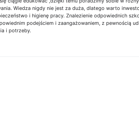
 się ciągle edukować ,dzięki temu poradzimy sobie w różny
ania. Wiedza nigdy nie jest za duża, dlatego warto inwes
pieczeństwo i higienę pracy. Znalezienie odpowiednich szk
dpowiednim podejściem i zaangażowaniem, z pewnością uda 
a i potrzeby.