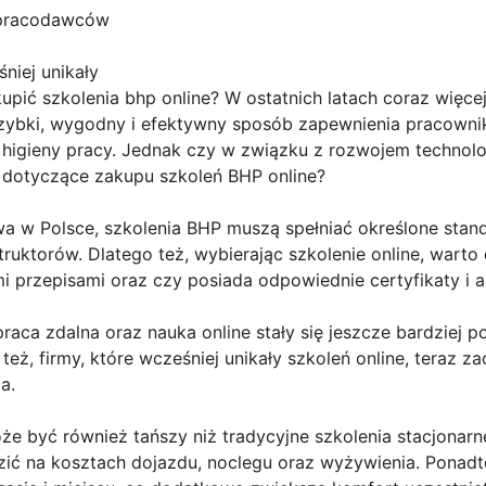
 pracodawców
niej unikały
upić szkolenia bhp online? W ostatnich latach coraz więcej
 szybki, wygodny i efektywny sposób zapewnienia pracown
 higieny pracy. Jednak czy w związku z rozwojem technolo
je dotyczące zakupu szkoleń BHP online?
 w Polsce, szkolenia BHP muszą spełniać określone stan
ruktorów. Dlatego też, wybierając szkolenie online, warto
 przepisami oraz czy posiada odpowiednie certyfikaty i a
raca zdalna oraz nauka online stały się jeszcze bardziej 
eż, firmy, które wcześniej unikały szkoleń online, teraz z
a.
e być również tańszy niż tradycyjne szkolenia stacjonarn
ić na kosztach dojazdu, noclegu oraz wyżywienia. Ponadto