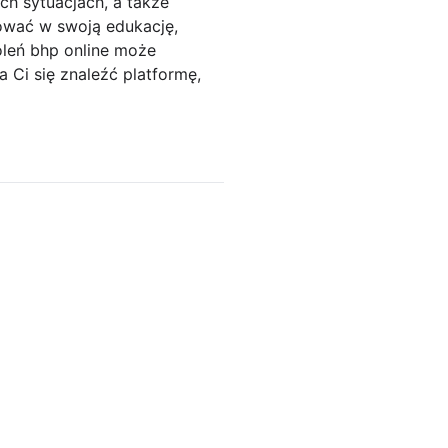
ch sytuacjach, a także
tować w swoją edukację,
oleń bhp online może
Ci się znaleźć platformę,