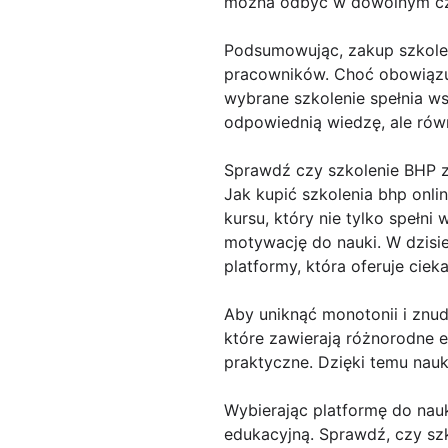
można odbyć w dowolnym cza
Podsumowując, zakup szkoleń
pracowników. Choć obowiązuj
wybrane szkolenie spełnia w
odpowiednią wiedzę, ale r
Sprawdź czy szkolenie BHP z
Jak kupić szkolenia bhp onli
kursu, który nie tylko spełn
motywację do nauki. W dzisie
platformy, która oferuje cie
Aby uniknąć monotonii i znud
które zawierają różnorodne el
praktyczne. Dzięki temu nauka
Wybierając platformę do nau
edukacyjną. Sprawdź, czy sz