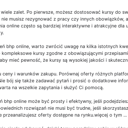
 wiele zalet. Po pierwsze, możesz dostosować kursy do s
 nie musisz rezygnować z pracy czy innych obowiązków, 
nia online często są bardziej interaktywne i atrakcyjne dla
y.
 bhp online, warto zwrócić uwagę na kilka istotnych kwest
e kompleksowe kursy zgodne z obowiązującymi przepisami
aby mieć pewność, że kursy są wysokiej jakości i skuteczn
u ceny i warunków zakupu. Porównaj oferty różnych platf
 Nie bój się także zadawać pytań i prosić o dodatkowe info
arta na wszelkie zapytania i służyć Ci pomocą.
 bhp online może być prosty i efektywny, jeśli podejdzi
powiednich rozwiązań nie musi być trudne, jeśli skorzystas
e przeanalizujesz oferty dostępne na rynku.więcej o tym ...