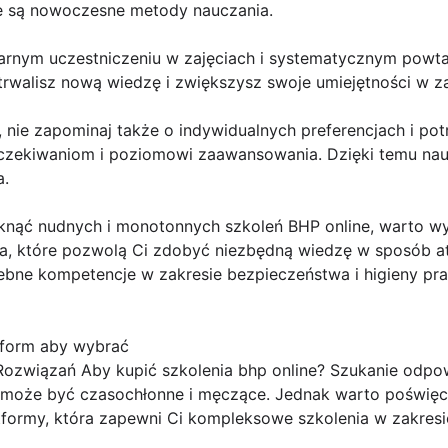
e są nowoczesne metody nauczania.
arnym uczestniczeniu w zajęciach i systematycznym powtar
trwalisz nową wiedzę i zwiększysz swoje umiejętności w z
, nie zapominaj także o indywidualnych preferencjach i pot
ekiwaniom i poziomowi zaawansowania. Dzięki temu nauka
a.
iknąć nudnych i monotonnych szkoleń BHP online, warto wy
ia, które pozwolą Ci zdobyć niezbędną wiedzę w sposób at
ebne kompetencje w zakresie bezpieczeństwa i higieny pra
tform aby wybrać
ozwiązań Aby kupić szkolenia bhp online? Szukanie odpo
e może być czasochłonne i męczące. Jednak warto poświęc
tformy, która zapewni Ci kompleksowe szkolenia w zakresi