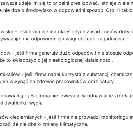
awsze udaje im się to w pełni zrealizować. Istnieje wiele
ma nie dba o środowisko w odpowiedni sposób. Oto 11 takic
dowiska - jeśli firma nie ma określonych zasad i celów dot
zywiązuje ona odpowiedniej uwagi do tego zagadnienia.
ów - jeśli firma generuje dużo odpadów i nie stosuje odp
że to świadczyć o jej nieekologicznej działalności.
ikaliów - jeśli firma nadal korzysta z substancji chemicz
nie wpłynąć na zdrowie pracowników oraz natury.
odnawialną - jeśli firma nie inwestuje w odnawialne źródła 
sji dwutlenku węgla.
zów cieplarnianych - jeśli firma nie prowadzi monitoringu 
czać, że nie dba o zmiany klimatyczne.