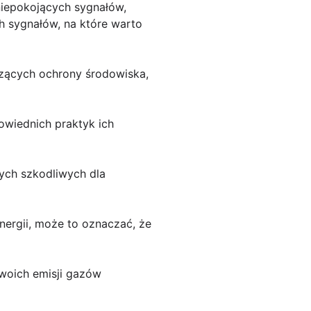
 niepokojących sygnałów,
h sygnałów, na które warto
yczących ochrony środowiska,
owiednich praktyk ich
nych szkodliwych dla
energii, może to oznaczać, że
swoich emisji gazów