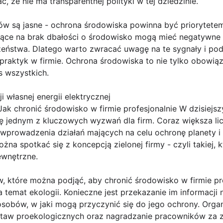
 że nie ma transparentnej polityki w tej dziedzinie.
w są jasne - ochrona środowiska powinna być priorytetem 
jące na brak dbałości o środowisko mogą mieć negatywne
eczeństwa. Dlatego warto zwracać uwagę na te sygnały i p
raktyk w firmie. Ochrona środowiska to nie tylko obowiąz
s wszystkich.
 własnej energii elektrycznej
ak chronić środowisko w firmie profesjonalnie W dzisiejs
ię jednym z kluczowych wyzwań dla firm. Coraz większa li
 wprowadzenia działań mających na celu ochronę planety 
żna spotkać się z koncepcją zielonej firmy - czyli takiej,
ewnętrzne.
które można podjąć, aby chronić środowisko w firmie prof
emat ekologii. Konieczne jest przekazanie im informacji 
sobów, w jaki mogą przyczynić się do jego ochrony. Organ
taw proekologicznych oraz nagradzanie pracowników za 