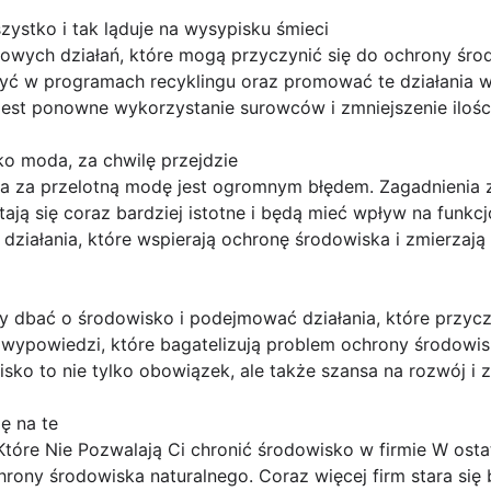
zystko i tak ląduje na wysypisku śmieci
zowych działań, które mogą przyczynić się do ochrony śro
yć w programach recyklingu oraz promować te działania w
 jest ponowne wykorzystanie surowców i zmniejszenie iloś
ko moda, za chwilę przejdzie
 za przelotną modę jest ogromnym błędem. Zagadnienia z
ą się coraz bardziej istotne i będą mieć wpływ na funkcj
działania, które wspierają ochronę środowiska i zmierza
 dbać o środowisko i podejmować działania, które przyczy
 wypowiedzi, które bagatelizują problem ochrony środowisk
sko to nie tylko obowiązek, ale także szansa na rozwój i z
ę na te
tóre Nie Pozwalają Ci chronić środowisko w firmie W osta
rony środowiska naturalnego. Coraz więcej firm stara się 