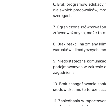
6. Brak programów edukacyjn
dla swoich pracowników, moż
szeregach.
7. Ograniczona zrównoważona 
zrównoważonych, może to ozn
8. Brak reakcji na zmiany kli
warunków klimatycznych, moż
9. Niedostateczna komunikacja
podejmowanych w zakresie oc
zagadnienia.
10. Brak zaangażowania społe
środowiska, może to oznacza
11. Zaniedbania w raportowan