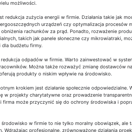
wielu możliwości.
t redukcja zużycia energii w firmie. Działania takie jak mod
nergooszczędnych urządzeń czy optymalizacja procesów m
 obniżenia rachunków za prąd. Ponadto, rozważenie produkc
ialnych, takich jak panele słoneczne czy mikrowiatraki, m
 dla budżetu firmy.
 redukcja odpadów w firmie. Warto zainwestować w syste
racowników. Można także rozważyć zmianę dostawców na t
oferują produkty o niskim wpływie na środowisko.
stotnym krokiem jest działanie społecznie odpowiedzialne. 
ę w projekty charytatywne oraz prowadzenie transparentnej
ki firma może przyczynić się do ochrony środowiska i popr
o środowisko w firmie to nie tylko moralny obowiązek, ale 
h. Wdrażając profesjonalne, zrównoważone działania proek