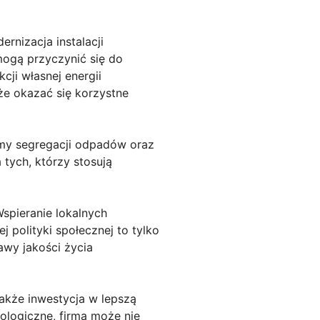
ernizacja instalacji
ogą przyczynić się do
ji własnej energii
oże okazać się korzystne
my segregacji odpadów oraz
ych, którzy stosują
Wspieranie lokalnych
 polityki społecznej to tylko
awy jakości życia
także inwestycja w lepszą
ologiczne, firma może nie