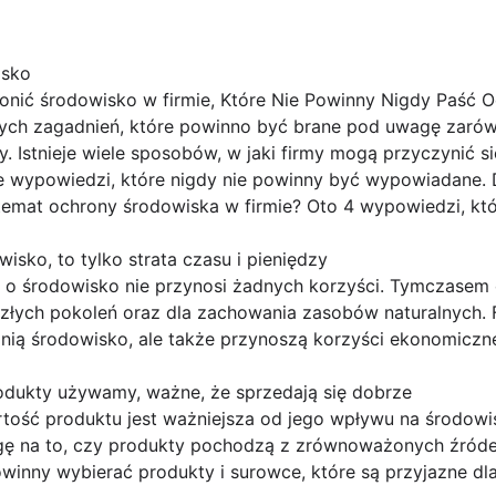
isko
nić środowisko w firmie, Które Nie Powinny Nigdy Paść 
zych zagadnień, które powinno być brane pod uwagę zarów
my. Istnieje wiele sposobów, w jaki firmy mogą przyczynić 
ne wypowiedzi, które nigdy nie powinny być wypowiadane.
emat ochrony środowiska w firmie? Oto 4 wypowiedzi, któ
isko, to tylko strata czasu i pieniędzy
ie o środowisko nie przynosi żadnych korzyści. Tymczase
szłych pokoleń oraz dla zachowania zasobów naturalnych
hronią środowisko, ale także przynoszą korzyści ekonomiczn
rodukty używamy, ważne, że sprzedają się dobrze
artość produktu jest ważniejsza od jego wpływu na środow
gę na to, czy produkty pochodzą z zrównoważonych źródeł
winny wybierać produkty i surowce, które są przyjazne dl