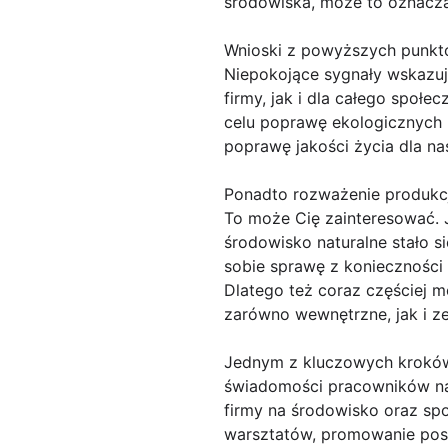
środowiska, może to oznaczać,
Wnioski z powyższych punktó
Niepokojące sygnały wskazu
firmy, jak i dla całego społ
celu poprawę ekologicznych p
poprawę jakości życia dla na
Ponadto rozważenie produkcji
To może Cię zainteresować. J
środowisko naturalne stało s
sobie sprawę z konieczności
Dlatego też coraz częściej mo
zarówno wewnętrzne, jak i z
Jednym z kluczowych kroków, 
świadomości pracowników na t
firmy na środowisko oraz spo
warsztatów, promowanie pos