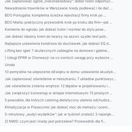
Jak zaplanować ogród „niskonakładowy”: dobór roślin odpornyc...
Nawadnianie trawników w Warszawie: kiedy podlewać i ile dać ...
BDO Portugalia: kompletna ścieżka rejestracji firmy krok po ...
BDO Malta: praktyczny przewodnik krok po kroku dla firm—jak ...
Kamienie do ogrodu: jak dobrać kolor i rozmiar do stylu pose...
Jak dobrać idealny krem do twarzy na sezon: szybki test potr...
Najlepsze ustawienia korektora do słuchawek: jak dobrać EQ d...
Lifting bez igieł: 7 skutecznych zabiegów na domowe i gabine...
| Usługi EPRR w Chorwacji: na co zwrócić uwagę przy wyborze ...
Uroda
10 pomysłów na ulepszenie dźwięku w domu: ustawienie akustyk...
Jak zaplanować oświetlenie w mieszkaniu: 7 układów punktowyc...
Jak oświetlenie zmienia wnętrze: 12 błędów w projektowaniu i...
Jak zwiększyć konwersję w sklepie internetowym: 15 prostych ...
5 powodów, dla których catering dietetyczny ułatwia odchudza...
Klimatyzacja w Piasecznie: jak dobrać moc do metrażu i oceni...
5-minutowy „audyt wydatków”: jak w tydzień znaleźć 3 najwięk...
2) NWIS: czym jest i kiedy jest potrzebne? Przewodnik dla fi...
Jak wybrać platformę do sklepu online: Shopify vs WooCommerc...