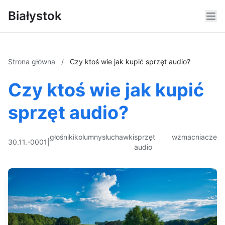
Białystok
Strona główna
/
Czy ktoś wie jak kupić sprzęt audio?
Czy ktoś wie jak kupić
sprzęt audio?
głośniki
kolumny
słuchawki
sprzęt
wzmacniacze
30.11.-0001
|
audio