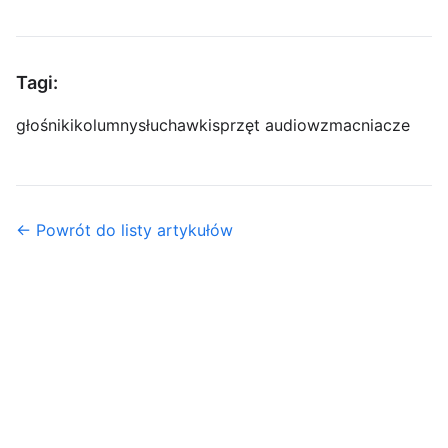
Tagi:
głośniki
kolumny
słuchawki
sprzęt audio
wzmacniacze
← Powrót do listy artykułów