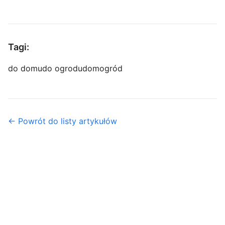
Tagi:
do domu
do ogrodu
dom
ogród
← Powrót do listy artykułów