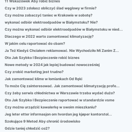
11 Wskazówek Aby robić biznes
Czy w 2023 zdołasz obliczyć ślad węglowy w firmie?
Czy można zobaczyć taniec w Krakowie w sobotę?
wykonać odbiór elektroodpadów w Białymstoku? Nie?
Czy można wykonać odbiór elektroodpadów w Białymstoku w nied...
Dlaczego w 2022 warto zamontować klimatyzację?
W jakim celu raportować do cbam?
Ja Też Kiedyś Chciałem reklamować. Nie Wychodziło Mi Zanim Z...
Oto Jak Szybko I Bezpieczenie robić biznes
Nowe metody w 2024 jak lepiej budować nowocześniej
Czy zrobić marketing jest trudno?
Jak zamontować klime w łomiankach Od Ręki
To może Cię zainteresować. Jak zamontować klimatyzację profe...
Czy żeby serwis chłodnictwa w Warszawie trzeba wydać dużo?
Oto Jak Szybko I Bezpieczenie raportować w standardzie vsme
Czy można urządzić kawalerkę w swoim mieszkaniu?
Jeg leter etter informasjon om hvordan jeg kjøper kontorstol...
Szokujące 9 Metod Aby chronić środowisko
Gdzie taniej chłodzić co2?