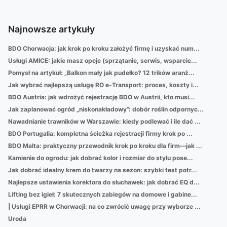
Najnowsze artykuły
BDO Chorwacja: jak krok po kroku założyć firmę i uzyskać num...
Usługi AMICE: jakie masz opcje (sprzątanie, serwis, wsparcie...
Pomysł na artykuł: „Balkon mały jak pudełko? 12 trików aranż...
Jak wybrać najlepszą usługę RO e-Transport: proces, koszty i...
BDO Austria: jak wdrożyć rejestrację BDO w Austrii, kto musi...
Jak zaplanować ogród „niskonakładowy”: dobór roślin odpornyc...
Nawadnianie trawników w Warszawie: kiedy podlewać i ile dać ...
BDO Portugalia: kompletna ścieżka rejestracji firmy krok po ...
BDO Malta: praktyczny przewodnik krok po kroku dla firm—jak ...
Kamienie do ogrodu: jak dobrać kolor i rozmiar do stylu pose...
Jak dobrać idealny krem do twarzy na sezon: szybki test potr...
Najlepsze ustawienia korektora do słuchawek: jak dobrać EQ d...
Lifting bez igieł: 7 skutecznych zabiegów na domowe i gabine...
| Usługi EPRR w Chorwacji: na co zwrócić uwagę przy wyborze ...
Uroda