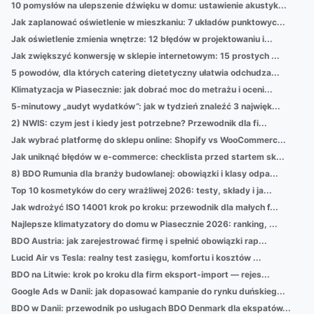
10 pomysłów na ulepszenie dźwięku w domu: ustawienie akustyk...
Jak zaplanować oświetlenie w mieszkaniu: 7 układów punktowyc...
Jak oświetlenie zmienia wnętrze: 12 błędów w projektowaniu i...
Jak zwiększyć konwersję w sklepie internetowym: 15 prostych ...
5 powodów, dla których catering dietetyczny ułatwia odchudza...
Klimatyzacja w Piasecznie: jak dobrać moc do metrażu i oceni...
5-minutowy „audyt wydatków”: jak w tydzień znaleźć 3 najwięk...
2) NWIS: czym jest i kiedy jest potrzebne? Przewodnik dla fi...
Jak wybrać platformę do sklepu online: Shopify vs WooCommerc...
Jak uniknąć błędów w e-commerce: checklista przed startem sk...
8) BDO Rumunia dla branży budowlanej: obowiązki i klasy odpa...
Top 10 kosmetyków do cery wrażliwej 2026: testy, składy i ja...
Jak wdrożyć ISO 14001 krok po kroku: przewodnik dla małych f...
Najlepsze klimatyzatory do domu w Piasecznie 2026: ranking, ...
BDO Austria: jak zarejestrować firmę i spełnić obowiązki rap...
Lucid Air vs Tesla: realny test zasięgu, komfortu i kosztów ...
BDO na Litwie: krok po kroku dla firm eksport‑import — rejes...
Google Ads w Danii: jak dopasować kampanie do rynku duńskieg...
BDO w Danii: przewodnik po usługach BDO Denmark dla ekspatów...