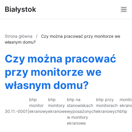
Białystok
Strona główna
/
Czy można pracować przy monitorze we
własnym domu?
Czy można pracować
przy monitorze we
własnym domu?
bhp
bhp
bhp na
bhp przy
monito
monitor
monitory
stanowiskach
monitorach
ekran
30.11.-0001
|
ekranowy
ekranowe
wyposażonych
ekranowych
bhp
w monitory
ekranowe