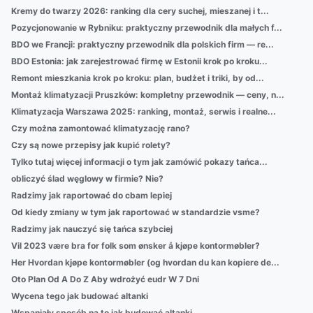
Kremy do twarzy 2026: ranking dla cery suchej, mieszanej i t...
Pozycjonowanie w Rybniku: praktyczny przewodnik dla małych f...
BDO we Francji: praktyczny przewodnik dla polskich firm — re...
BDO Estonia: jak zarejestrować firmę w Estonii krok po kroku...
Remont mieszkania krok po kroku: plan, budżet i triki, by od...
Montaż klimatyzacji Pruszków: kompletny przewodnik — ceny, n...
Klimatyzacja Warszawa 2025: ranking, montaż, serwis i realne...
Czy można zamontować klimatyzację rano?
Czy są nowe przepisy jak kupić rolety?
Tylko tutaj więcej informacji o tym jak zamówić pokazy tańca...
obliczyć ślad węglowy w firmie? Nie?
Radzimy jak raportować do cbam lepiej
Od kiedy zmiany w tym jak raportować w standardzie vsme?
Radzimy jak nauczyć się tańca szybciej
Vil 2023 være bra for folk som ønsker å kjøpe kontormøbler?
Her Hvordan kjøpe kontormøbler (og hvordan du kan kopiere de...
Oto Plan Od A Do Z Aby wdrożyć eudr W 7 Dni
Wycena tego jak budować altanki
Wspaniały sposób na to jak budować altanki