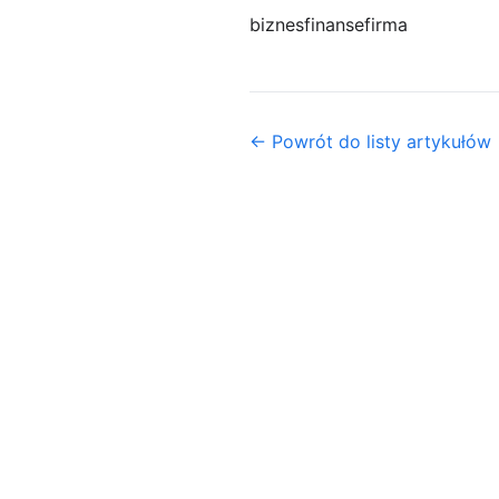
biznes
finanse
firma
← Powrót do listy artykułów