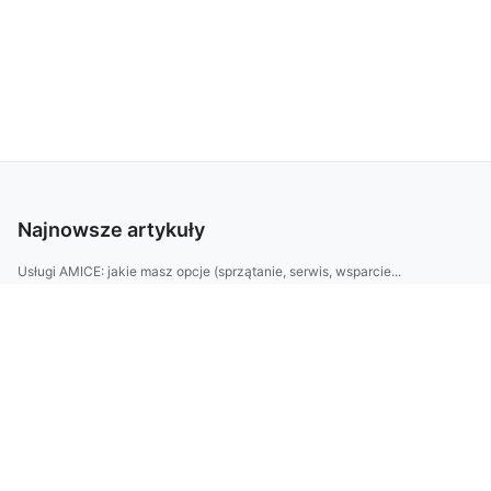
Najnowsze artykuły
Usługi AMICE: jakie masz opcje (sprzątanie, serwis, wsparcie...
Pomysł na artykuł: „Balkon mały jak pudełko? 12 trików aranż...
Jak wybrać najlepszą usługę RO e-Transport: proces, koszty i...
BDO Austria: jak wdrożyć rejestrację BDO w Austrii, kto musi...
Jak zaplanować ogród „niskonakładowy”: dobór roślin odpornyc...
Nawadnianie trawników w Warszawie: kiedy podlewać i ile dać ...
BDO Portugalia: kompletna ścieżka rejestracji firmy krok po ...
BDO Malta: praktyczny przewodnik krok po kroku dla firm—jak ...
Kamienie do ogrodu: jak dobrać kolor i rozmiar do stylu pose...