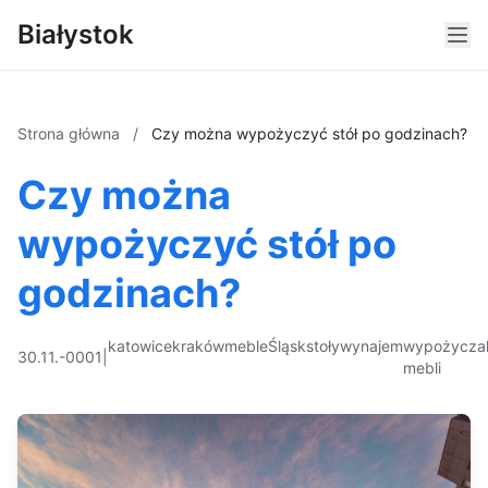
Białystok
Strona główna
/
Czy można wypożyczyć stół po godzinach?
Czy można
wypożyczyć stół po
godzinach?
katowice
kraków
meble
Śląsk
stoły
wynajem
wypożyczal
30.11.-0001
|
mebli