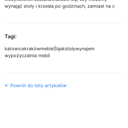
wynająć stoły i krzesła po godzinach, zamiast na c
Tagi:
katowice
kraków
meble
Śląsk
stoły
wynajem
wypożyczalnia mebli
← Powrót do listy artykułów