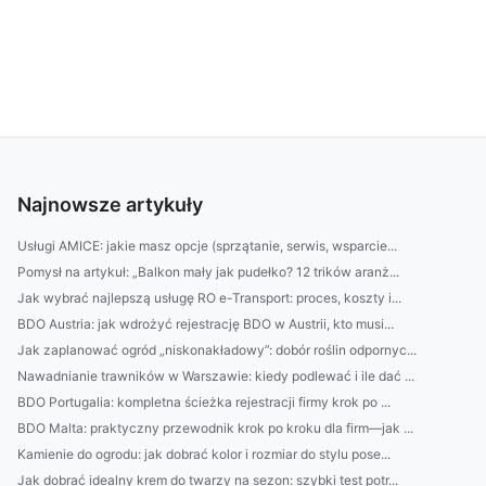
Najnowsze artykuły
Usługi AMICE: jakie masz opcje (sprzątanie, serwis, wsparcie...
Pomysł na artykuł: „Balkon mały jak pudełko? 12 trików aranż...
Jak wybrać najlepszą usługę RO e-Transport: proces, koszty i...
BDO Austria: jak wdrożyć rejestrację BDO w Austrii, kto musi...
Jak zaplanować ogród „niskonakładowy”: dobór roślin odpornyc...
Nawadnianie trawników w Warszawie: kiedy podlewać i ile dać ...
BDO Portugalia: kompletna ścieżka rejestracji firmy krok po ...
BDO Malta: praktyczny przewodnik krok po kroku dla firm—jak ...
Kamienie do ogrodu: jak dobrać kolor i rozmiar do stylu pose...
Jak dobrać idealny krem do twarzy na sezon: szybki test potr...