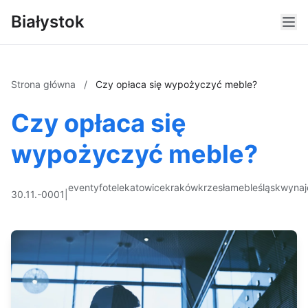
Białystok
Strona główna
/
Czy opłaca się wypożyczyć meble?
Czy opłaca się
wypożyczyć meble?
eventy
fotele
katowice
kraków
krzesła
meble
śląsk
wyna
30.11.-0001
|