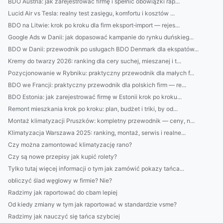
BDO Austria: jak zarejestrować firmę i spełnić obowiązki rap...
Lucid Air vs Tesla: realny test zasięgu, komfortu i kosztów ...
BDO na Litwie: krok po kroku dla firm eksport‑import — rejes...
Google Ads w Danii: jak dopasować kampanie do rynku duńskieg...
BDO w Danii: przewodnik po usługach BDO Denmark dla ekspatów...
Kremy do twarzy 2026: ranking dla cery suchej, mieszanej i t...
Pozycjonowanie w Rybniku: praktyczny przewodnik dla małych f...
BDO we Francji: praktyczny przewodnik dla polskich firm — re...
BDO Estonia: jak zarejestrować firmę w Estonii krok po kroku...
Remont mieszkania krok po kroku: plan, budżet i triki, by od...
Montaż klimatyzacji Pruszków: kompletny przewodnik — ceny, n...
Klimatyzacja Warszawa 2025: ranking, montaż, serwis i realne...
Czy można zamontować klimatyzację rano?
Czy są nowe przepisy jak kupić rolety?
Tylko tutaj więcej informacji o tym jak zamówić pokazy tańca...
obliczyć ślad węglowy w firmie? Nie?
Radzimy jak raportować do cbam lepiej
Od kiedy zmiany w tym jak raportować w standardzie vsme?
Radzimy jak nauczyć się tańca szybciej