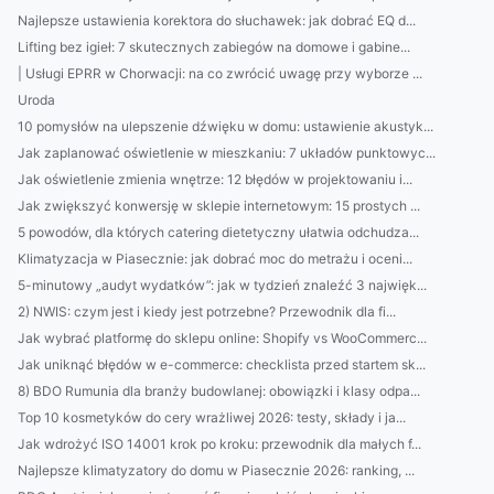
Najlepsze ustawienia korektora do słuchawek: jak dobrać EQ d...
Lifting bez igieł: 7 skutecznych zabiegów na domowe i gabine...
| Usługi EPRR w Chorwacji: na co zwrócić uwagę przy wyborze ...
Uroda
10 pomysłów na ulepszenie dźwięku w domu: ustawienie akustyk...
Jak zaplanować oświetlenie w mieszkaniu: 7 układów punktowyc...
Jak oświetlenie zmienia wnętrze: 12 błędów w projektowaniu i...
Jak zwiększyć konwersję w sklepie internetowym: 15 prostych ...
5 powodów, dla których catering dietetyczny ułatwia odchudza...
Klimatyzacja w Piasecznie: jak dobrać moc do metrażu i oceni...
5-minutowy „audyt wydatków”: jak w tydzień znaleźć 3 najwięk...
2) NWIS: czym jest i kiedy jest potrzebne? Przewodnik dla fi...
Jak wybrać platformę do sklepu online: Shopify vs WooCommerc...
Jak uniknąć błędów w e-commerce: checklista przed startem sk...
8) BDO Rumunia dla branży budowlanej: obowiązki i klasy odpa...
Top 10 kosmetyków do cery wrażliwej 2026: testy, składy i ja...
Jak wdrożyć ISO 14001 krok po kroku: przewodnik dla małych f...
Najlepsze klimatyzatory do domu w Piasecznie 2026: ranking, ...