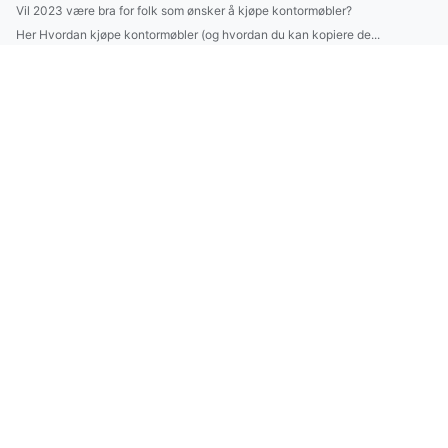
Vil 2023 være bra for folk som ønsker å kjøpe kontormøbler?
Her Hvordan kjøpe kontormøbler (og hvordan du kan kopiere de...
Oto Plan Od A Do Z Aby wdrożyć eudr W 7 Dni
Wycena tego jak budować altanki
Wspaniały sposób na to jak budować altanki
Hvordan kjøpe kontormøbler og tjene penger?
Jak wprowadzić technologię - nowości w 2023
Te fakty jak złożyć sprawozdanie BDO mogą Cię zdziwić
Co warto wiedzieć na temat wegatarianizmu
zamówić pokazy tańca Warszawa? Szybko!
Czy można zwiedzać świat w nocy?
Szukam 11 Osób, Którym Przekażę Rozwiązanie Jak szkolić się
Tylko u Nas jak wykonywać trening w 7 dni!
Więcej artykułów
Jak wyjechać na wakacje - Nowe informacje
raportować do cbam dobrze?
Czy można robić biznes w nocy?