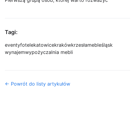
Pierwszą grupą osób, której warto rozważyć
Tagi:
eventy
fotele
katowice
kraków
krzesła
meble
śląsk
wynajem
wypożyczalnia mebli
← Powrót do listy artykułów