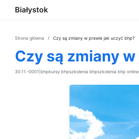
Białystok
Strona główna
/
Czy są zmiany w prawie jak uczyć bhp?
Czy są zmiany w 
30.11.-0001
|
bhp
kursy bhp
szkolenia bhp
szkolenia bhp online