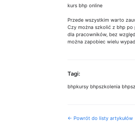
kurs bhp online
Przede wszystkim warto zau
Czy można szkolić z bhp po p
dla pracowników, bez względu
można zapobiec wielu wypa
Tagi:
bhp
kursy bhp
szkolenia bhp
s
← Powrót do listy artykułów