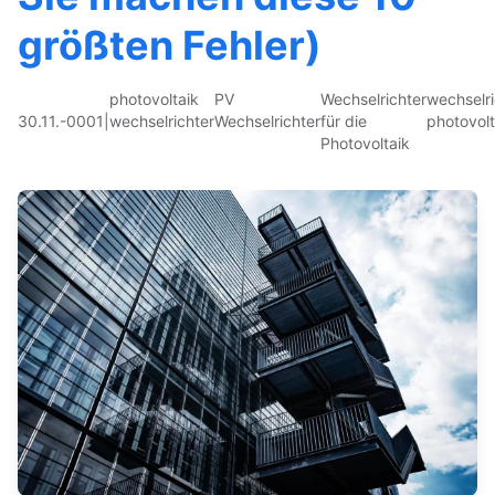
größten Fehler)
photovoltaik
PV
Wechselrichter
wechselri
30.11.-0001
|
wechselrichter
Wechselrichter
für die
photovolt
Photovoltaik