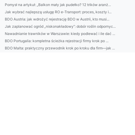
Pomysł na artykuł: „Balkon mały jak pudełko? 12 trików aranż...
Jak wybrać najlepszą usługę RO e-Transport: proces, koszty i...
BDO Austria: jak wdrożyć rejestrację BDO w Austrii, kto musi...
Jak zaplanować ogród „niskonakładowy”: dobór roślin odpornyc...
Nawadnianie trawników w Warszawie: kiedy podlewać i ile dać ...
BDO Portugalia: kompletna ścieżka rejestracji firmy krok po ...
BDO Malta: praktyczny przewodnik krok po kroku dla firm—jak ...
Kamienie do ogrodu: jak dobrać kolor i rozmiar do stylu pose...
Jak dobrać idealny krem do twarzy na sezon: szybki test potr...
Najlepsze ustawienia korektora do słuchawek: jak dobrać EQ d...
Lifting bez igieł: 7 skutecznych zabiegów na domowe i gabine...
| Usługi EPRR w Chorwacji: na co zwrócić uwagę przy wyborze ...
Uroda
10 pomysłów na ulepszenie dźwięku w domu: ustawienie akustyk...
Jak zaplanować oświetlenie w mieszkaniu: 7 układów punktowyc...
Jak oświetlenie zmienia wnętrze: 12 błędów w projektowaniu i...
Jak zwiększyć konwersję w sklepie internetowym: 15 prostych ...
5 powodów, dla których catering dietetyczny ułatwia odchudza...
Klimatyzacja w Piasecznie: jak dobrać moc do metrażu i oceni...