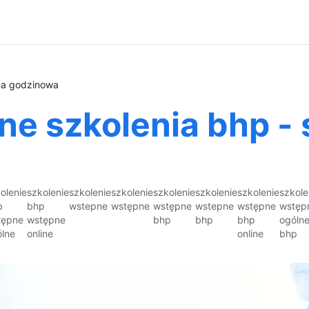
ka godzinowa
ne szkolenia bhp -
olenie
szkolenie
szkolenie
szkolenie
szkolenie
szkolenie
szkolenie
szkole
p
bhp
wstepne
wstępne
wstępne
wstepne
wstępne
wstęp
tępne
wstępne
bhp
bhp
bhp
ogóln
lne
online
online
bhp