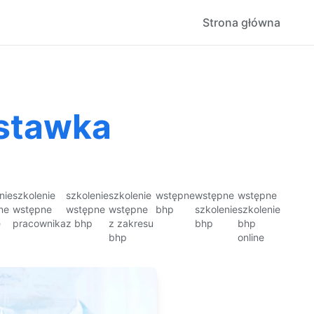
Strona główna
 stawka
nie
szkolenie
szkolenie
szkolenie
wstępne
wstępne
wstępne
ne
wstępne
wstępne
wstępne
bhp
szkolenie
szkolenie
e
pracownika
z bhp
z zakresu
bhp
bhp
bhp
online