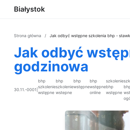
Białystok
Strona główna
/
Jak odbyć wstępne szkolenia bhp - staw
Jak odbyć wstęp
godzinowa
bhp
bhp
bhp
bhp
szkolenie
szk
szkolenie
szkolenie
wstępne
wstępne
bhp
bh
30.11.-0001
|
wstępne
wstepne
online
wstępne
ws
ogó