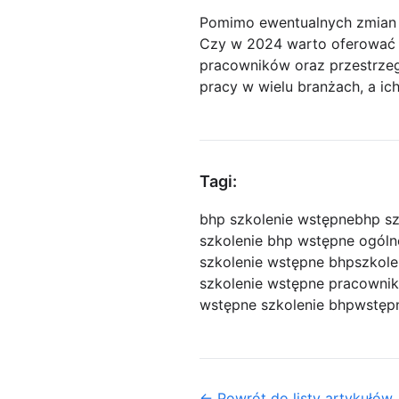
Pomimo ewentualnych zmian 
Czy w 2024 warto oferować 
pracowników oraz przestrze
pracy w wielu branżach, a ic
Tagi:
bhp szkolenie wstępne
bhp sz
szkolenie bhp wstępne ogóln
szkolenie wstępne bhp
szkole
szkolenie wstępne pracowni
wstępne szkolenie bhp
wstępn
← Powrót do listy artykułów