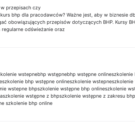
w przepisach czy
kurs bhp dla pracodawców? Ważne jest, aby w biznesie d
gać obowiązujących przepisów dotyczących BHP. Kursy BH
h regularne odświeżanie oraz
kolenie wstepne
bhp wstępne
bhp wstępne online
szkolenie
e
szkolenie bhp wstępne online
szkolenie wstepne
szkolenie
nie wstepne bhp
szkolenie wstępne bhp online
szkolenie ws
ka
szkolenie wstępne z bhp
szkolenie wstępne z zakresu bh
e szkolenie bhp online