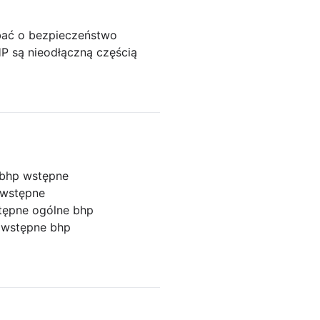
bać o bezpieczeństwo
P są nieodłączną częścią
 bhp wstępne
 wstępne
tępne ogólne bhp
p
wstępne bhp