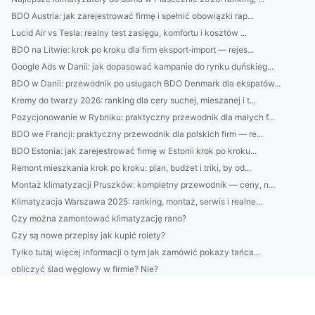
BDO Austria: jak zarejestrować firmę i spełnić obowiązki rap...
Lucid Air vs Tesla: realny test zasięgu, komfortu i kosztów ...
BDO na Litwie: krok po kroku dla firm eksport‑import — rejes...
Google Ads w Danii: jak dopasować kampanie do rynku duńskieg...
BDO w Danii: przewodnik po usługach BDO Denmark dla ekspatów...
Kremy do twarzy 2026: ranking dla cery suchej, mieszanej i t...
Pozycjonowanie w Rybniku: praktyczny przewodnik dla małych f...
BDO we Francji: praktyczny przewodnik dla polskich firm — re...
BDO Estonia: jak zarejestrować firmę w Estonii krok po kroku...
Remont mieszkania krok po kroku: plan, budżet i triki, by od...
Montaż klimatyzacji Pruszków: kompletny przewodnik — ceny, n...
Klimatyzacja Warszawa 2025: ranking, montaż, serwis i realne...
Czy można zamontować klimatyzację rano?
Czy są nowe przepisy jak kupić rolety?
Tylko tutaj więcej informacji o tym jak zamówić pokazy tańca...
obliczyć ślad węglowy w firmie? Nie?
Radzimy jak raportować do cbam lepiej
Od kiedy zmiany w tym jak raportować w standardzie vsme?