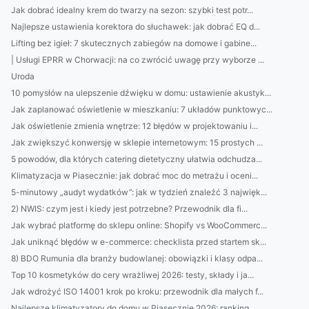
Jak dobrać idealny krem do twarzy na sezon: szybki test potr...
Najlepsze ustawienia korektora do słuchawek: jak dobrać EQ d...
Lifting bez igieł: 7 skutecznych zabiegów na domowe i gabine...
| Usługi EPRR w Chorwacji: na co zwrócić uwagę przy wyborze ...
Uroda
10 pomysłów na ulepszenie dźwięku w domu: ustawienie akustyk...
Jak zaplanować oświetlenie w mieszkaniu: 7 układów punktowyc...
Jak oświetlenie zmienia wnętrze: 12 błędów w projektowaniu i...
Jak zwiększyć konwersję w sklepie internetowym: 15 prostych ...
5 powodów, dla których catering dietetyczny ułatwia odchudza...
Klimatyzacja w Piasecznie: jak dobrać moc do metrażu i oceni...
5-minutowy „audyt wydatków”: jak w tydzień znaleźć 3 najwięk...
2) NWIS: czym jest i kiedy jest potrzebne? Przewodnik dla fi...
Jak wybrać platformę do sklepu online: Shopify vs WooCommerc...
Jak uniknąć błędów w e-commerce: checklista przed startem sk...
8) BDO Rumunia dla branży budowlanej: obowiązki i klasy odpa...
Top 10 kosmetyków do cery wrażliwej 2026: testy, składy i ja...
Jak wdrożyć ISO 14001 krok po kroku: przewodnik dla małych f...
Najlepsze klimatyzatory do domu w Piasecznie 2026: ranking, ...