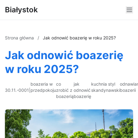
Białystok
Strona główna
/
Jak odnowić boazerię w roku 2025?
Jak odnowić boazerię
w roku 2025?
boazeria w
co
jak
kuchnia styl
odnawia
30.11.-0001
|
przedpokoju
zrobić z
odnowić
skandynawski
boazerii
boazerią
boazerię