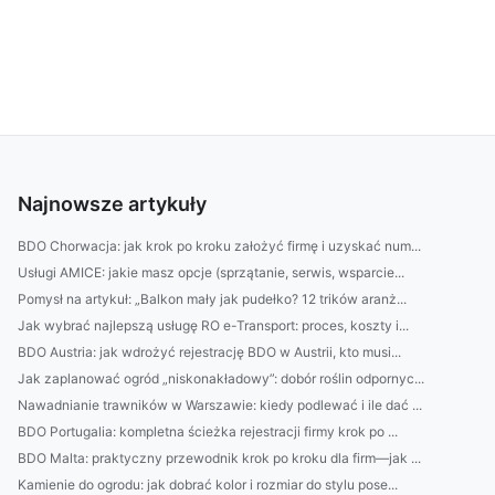
Najnowsze artykuły
BDO Chorwacja: jak krok po kroku założyć firmę i uzyskać num...
Usługi AMICE: jakie masz opcje (sprzątanie, serwis, wsparcie...
Pomysł na artykuł: „Balkon mały jak pudełko? 12 trików aranż...
Jak wybrać najlepszą usługę RO e-Transport: proces, koszty i...
BDO Austria: jak wdrożyć rejestrację BDO w Austrii, kto musi...
Jak zaplanować ogród „niskonakładowy”: dobór roślin odpornyc...
Nawadnianie trawników w Warszawie: kiedy podlewać i ile dać ...
BDO Portugalia: kompletna ścieżka rejestracji firmy krok po ...
BDO Malta: praktyczny przewodnik krok po kroku dla firm—jak ...
Kamienie do ogrodu: jak dobrać kolor i rozmiar do stylu pose...