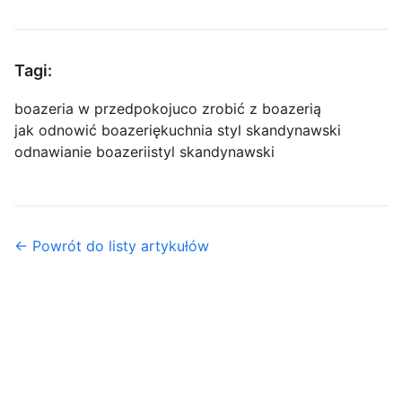
Tagi:
boazeria w przedpokoju
co zrobić z boazerią
jak odnowić boazerię
kuchnia styl skandynawski
odnawianie boazerii
styl skandynawski
← Powrót do listy artykułów