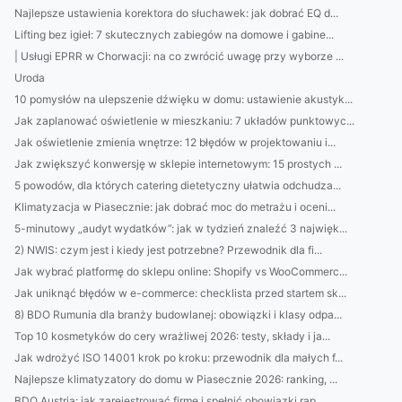
Najlepsze ustawienia korektora do słuchawek: jak dobrać EQ d...
Lifting bez igieł: 7 skutecznych zabiegów na domowe i gabine...
| Usługi EPRR w Chorwacji: na co zwrócić uwagę przy wyborze ...
Uroda
10 pomysłów na ulepszenie dźwięku w domu: ustawienie akustyk...
Jak zaplanować oświetlenie w mieszkaniu: 7 układów punktowyc...
Jak oświetlenie zmienia wnętrze: 12 błędów w projektowaniu i...
Jak zwiększyć konwersję w sklepie internetowym: 15 prostych ...
5 powodów, dla których catering dietetyczny ułatwia odchudza...
Klimatyzacja w Piasecznie: jak dobrać moc do metrażu i oceni...
5-minutowy „audyt wydatków”: jak w tydzień znaleźć 3 najwięk...
2) NWIS: czym jest i kiedy jest potrzebne? Przewodnik dla fi...
Jak wybrać platformę do sklepu online: Shopify vs WooCommerc...
Jak uniknąć błędów w e-commerce: checklista przed startem sk...
8) BDO Rumunia dla branży budowlanej: obowiązki i klasy odpa...
Top 10 kosmetyków do cery wrażliwej 2026: testy, składy i ja...
Jak wdrożyć ISO 14001 krok po kroku: przewodnik dla małych f...
Najlepsze klimatyzatory do domu w Piasecznie 2026: ranking, ...
BDO Austria: jak zarejestrować firmę i spełnić obowiązki rap...