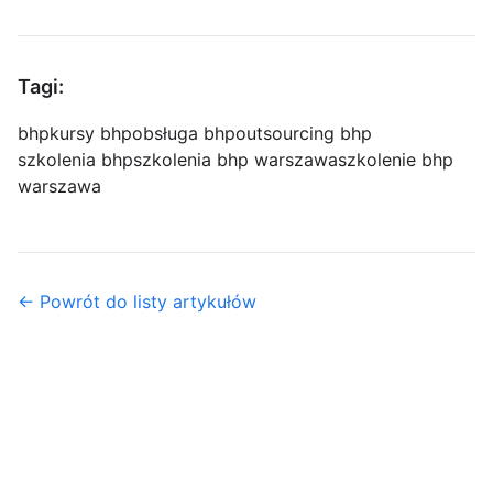
Tagi:
bhp
kursy bhp
obsługa bhp
outsourcing bhp
szkolenia bhp
szkolenia bhp warszawa
szkolenie bhp
warszawa
← Powrót do listy artykułów