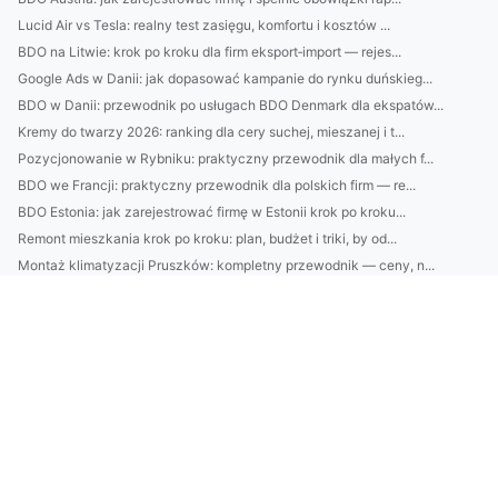
Lucid Air vs Tesla: realny test zasięgu, komfortu i kosztów ...
BDO na Litwie: krok po kroku dla firm eksport‑import — rejes...
Google Ads w Danii: jak dopasować kampanie do rynku duńskieg...
BDO w Danii: przewodnik po usługach BDO Denmark dla ekspatów...
Kremy do twarzy 2026: ranking dla cery suchej, mieszanej i t...
Pozycjonowanie w Rybniku: praktyczny przewodnik dla małych f...
BDO we Francji: praktyczny przewodnik dla polskich firm — re...
BDO Estonia: jak zarejestrować firmę w Estonii krok po kroku...
Remont mieszkania krok po kroku: plan, budżet i triki, by od...
Montaż klimatyzacji Pruszków: kompletny przewodnik — ceny, n...
Klimatyzacja Warszawa 2025: ranking, montaż, serwis i realne...
Czy można zamontować klimatyzację rano?
Czy są nowe przepisy jak kupić rolety?
Tylko tutaj więcej informacji o tym jak zamówić pokazy tańca...
obliczyć ślad węglowy w firmie? Nie?
Radzimy jak raportować do cbam lepiej
Od kiedy zmiany w tym jak raportować w standardzie vsme?
Radzimy jak nauczyć się tańca szybciej