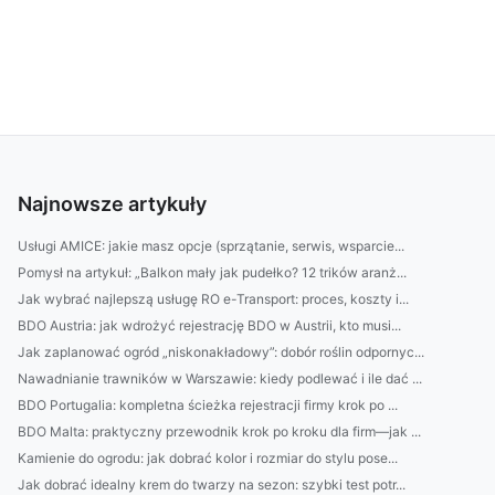
Najnowsze artykuły
Usługi AMICE: jakie masz opcje (sprzątanie, serwis, wsparcie...
Pomysł na artykuł: „Balkon mały jak pudełko? 12 trików aranż...
Jak wybrać najlepszą usługę RO e-Transport: proces, koszty i...
BDO Austria: jak wdrożyć rejestrację BDO w Austrii, kto musi...
Jak zaplanować ogród „niskonakładowy”: dobór roślin odpornyc...
Nawadnianie trawników w Warszawie: kiedy podlewać i ile dać ...
BDO Portugalia: kompletna ścieżka rejestracji firmy krok po ...
BDO Malta: praktyczny przewodnik krok po kroku dla firm—jak ...
Kamienie do ogrodu: jak dobrać kolor i rozmiar do stylu pose...
Jak dobrać idealny krem do twarzy na sezon: szybki test potr...