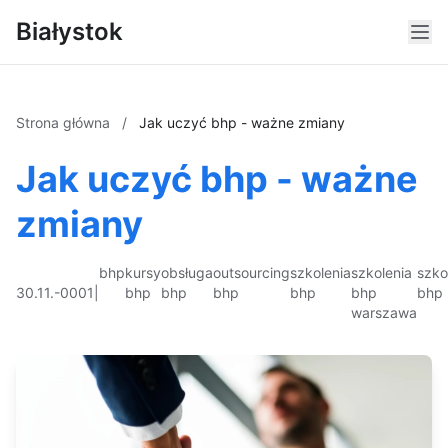
Białystok
Strona główna
/
Jak uczyć bhp - ważne zmiany
Jak uczyć bhp - ważne
zmiany
bhp
kursy
obsługa
outsourcing
szkolenia
szkolenia
szko
30.11.-0001
|
bhp
bhp
bhp
bhp
bhp
bhp
warszawa