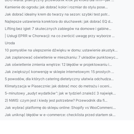
Kamienie do ogrodu: jak dobrać kolor i rozmiar do stylu pose...
Jak dobrać idealny krem do twarzy na sezon: szybki test potr...
Najlepsze ustawienia korektora do słuchawek: jak dobrać EQ d...
Lifting bez igieł: 7 skutecznych zabiegów na domowe i gabine...
| Usługi EPRR w Chorwacji: na co zwrócić uwagę przy wyborze ...
Uroda
10 pomysłów na ulepszenie dźwięku w domu: ustawienie akustyk...
Jak zaplanować oświetlenie w mieszkaniu: 7 układów punktowyc...
Jak oświetlenie zmienia wnętrze: 12 błędów w projektowaniu i...
Jak zwiększyć konwersję w sklepie internetowym: 15 prostych ...
5 powodów, dla których catering dietetyczny ułatwia odchudza...
Klimatyzacja w Piasecznie: jak dobrać moc do metrażu i oceni...
5-minutowy „audyt wydatków”: jak w tydzień znaleźć 3 najwięk...
2) NWIS: czym jest i kiedy jest potrzebne? Przewodnik dla fi...
Jak wybrać platformę do sklepu online: Shopify vs WooCommerc...
Jak uniknąć błędów w e-commerce: checklista przed startem sk...
8) BDO Rumunia dla branży budowlanej: obowiązki i klasy odpa...
Top 10 kosmetyków do cery wrażliwej 2026: testy, składy i ja...