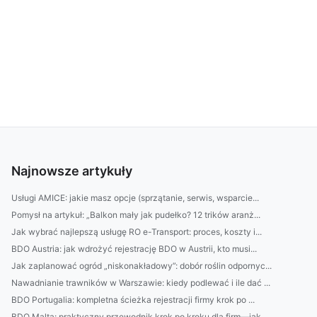
Najnowsze artykuły
Usługi AMICE: jakie masz opcje (sprzątanie, serwis, wsparcie...
Pomysł na artykuł: „Balkon mały jak pudełko? 12 trików aranż...
Jak wybrać najlepszą usługę RO e-Transport: proces, koszty i...
BDO Austria: jak wdrożyć rejestrację BDO w Austrii, kto musi...
Jak zaplanować ogród „niskonakładowy”: dobór roślin odpornyc...
Nawadnianie trawników w Warszawie: kiedy podlewać i ile dać ...
BDO Portugalia: kompletna ścieżka rejestracji firmy krok po ...
BDO Malta: praktyczny przewodnik krok po kroku dla firm—jak ...