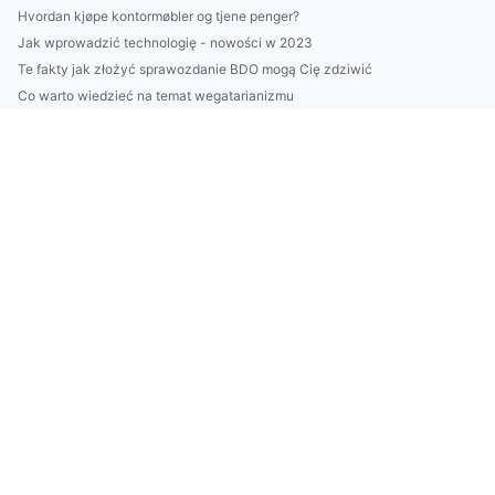
Hvordan kjøpe kontormøbler og tjene penger?
Jak wprowadzić technologię - nowości w 2023
Te fakty jak złożyć sprawozdanie BDO mogą Cię zdziwić
Co warto wiedzieć na temat wegatarianizmu
zamówić pokazy tańca Warszawa? Szybko!
Czy można zwiedzać świat w nocy?
Szukam 11 Osób, Którym Przekażę Rozwiązanie Jak szkolić się
Więcej artykułów
Tylko u Nas jak wykonywać trening w 7 dni!
Jak wyjechać na wakacje - Nowe informacje
raportować do cbam dobrze?
Czy można robić biznes w nocy?
Czy żeby wprowadzić technologię trzeba wydać dużo?
Szukam informacji jak złożyć sprawozdanie BDO
3 Największych Kłamstw O Tym Jak naprawić klimatyzację
raportować do cbam dobrze?
11 Wskazówek Aby robić biznes