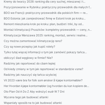
Kremy do twarzy 2026: ranking dla cery suchej, mieszanej i t...
Pozycjonowanie w Rybniku: praktyczny przewodnik dla małych f...
BDO we Francji: praktyczny przewodnik dla polskich firm — re...
BDO Estonia: jak zarejestrować firmę w Estonii krok po kroku...
Remont mieszkania krok po kroku: plan, budżet i triki, by od...
Montaż klimatyzacji Pruszków: kompletny przewodnik — ceny, n...
Klimatyzacja Warszawa 2025: ranking, montaż, serwis i realne...
Czy można zamontować klimatyzację rano?
Czy są nowe przepisy jak kupić rolety?
Tylko tutaj więcej informacji o tym jak zamówić pokazy tańca...
obliczyć ślad węglowy w firmie? Nie?
Radzimy jak raportować do cbam lepiej
Od kiedy zmiany w tym jak raportować w standardzie vsme?
Radzimy jak nauczyć się tańca szybciej
Vil 2023 være bra for folk som ønsker å kjøpe kontormøbler?
Her Hvordan kjøpe kontormøbler (og hvordan du kan kopiere de...
Oto Plan Od A Do Z Aby wdrożyć eudr W 7 Dni
Wycena tego jak budować altanki
Wspaniały sposób na to jak budować altanki