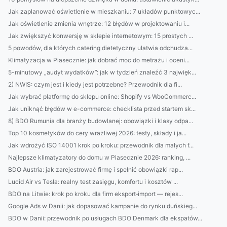
Jak zaplanować oświetlenie w mieszkaniu: 7 układów punktowyc...
Jak oświetlenie zmienia wnętrze: 12 błędów w projektowaniu i...
Jak zwiększyć konwersję w sklepie internetowym: 15 prostych ...
5 powodów, dla których catering dietetyczny ułatwia odchudza...
Klimatyzacja w Piasecznie: jak dobrać moc do metrażu i oceni...
5-minutowy „audyt wydatków”: jak w tydzień znaleźć 3 najwięk...
2) NWIS: czym jest i kiedy jest potrzebne? Przewodnik dla fi...
Jak wybrać platformę do sklepu online: Shopify vs WooCommerc...
Jak uniknąć błędów w e-commerce: checklista przed startem sk...
8) BDO Rumunia dla branży budowlanej: obowiązki i klasy odpa...
Top 10 kosmetyków do cery wrażliwej 2026: testy, składy i ja...
Jak wdrożyć ISO 14001 krok po kroku: przewodnik dla małych f...
Najlepsze klimatyzatory do domu w Piasecznie 2026: ranking, ...
BDO Austria: jak zarejestrować firmę i spełnić obowiązki rap...
Lucid Air vs Tesla: realny test zasięgu, komfortu i kosztów ...
BDO na Litwie: krok po kroku dla firm eksport‑import — rejes...
Google Ads w Danii: jak dopasować kampanie do rynku duńskieg...
BDO w Danii: przewodnik po usługach BDO Denmark dla ekspatów...