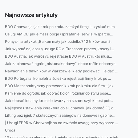
Najnowsze artykuły
BDO Chorwacja: jak krok po kroku założyć firmę i uzyskać num...
Usługi AMICE: jakie masz opcje (sprzątanie, serwis, wsparcie...
Pomysł na artykuł: „Balkon mały jak pudełko? 12 trików aranż...
Jak wybrać najlepszą usługę RO e-Transport: proces, koszty i...
BDO Austria: jak wdrożyć rejestrację BDO w Austrii, kto musi...
Jak zaplanować ogród „niskonakładowy”: dobór roślin odpornyc...
Nawadnianie trawników w Warszawie: kiedy podlewać i ile dać ...
BDO Portugalia: kompletna ścieżka rejestracji firmy krok po ...
BDO Malta: praktyczny przewodnik krok po kroku dla firm—jak ...
Kamienie do ogrodu: jak dobrać kolor i rozmiar do stylu pose...
Jak dobrać idealny krem do twarzy na sezon: szybki test potr...
Najlepsze ustawienia korektora do słuchawek: jak dobrać EQ d...
Lifting bez igieł: 7 skutecznych zabiegów na domowe i gabine...
| Usługi EPRR w Chorwacji: na co zwrócić uwagę przy wyborze ...
Uroda
10 pomysłów na ulepszenie dźwięku w domu: ustawienie akustyk...