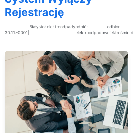
Rejestrację
Białystok
elektroodpady
odbiór
odbiór
30.11.-0001
|
elektroodpadów
elektrośmieci