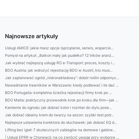
Najnowsze artykuły
Usługi AMICE: jakie masz opcje (sprzątanie, serwis, wsparcie...
Pomysł na artykuł: „Balkon mały jak pudełko? 12 trików aranż...
Jak wybrać najlepszą usługę RO e-Transport: proces, koszty i...
BDO Austria: jak wdrożyć rejestrację BDO w Austrii, kto musi...
Jak zaplanować ogród „niskonakładowy”: dobór roślin odpornyc...
Nawadnianie trawników w Warszawie: kiedy podlewać i ile dać ...
BDO Portugalia: kompletna ścieżka rejestracji firmy krok po ...
BDO Malta: praktyczny przewodnik krok po kroku dla firm—jak ...
Kamienie do ogrodu: jak dobrać kolor i rozmiar do stylu pose...
Jak dobrać idealny krem do twarzy na sezon: szybki test potr...
Najlepsze ustawienia korektora do słuchawek: jak dobrać EQ d...
Lifting bez igieł: 7 skutecznych zabiegów na domowe i gabine...
| Usługi EPRR w Chorwacji: na co zwrócić uwagę przy wyborze ...