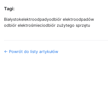
Tagi:
Białystok
elektroodpady
odbiór elektroodpadów
odbiór elektrośmieci
odbiór zużytego sprzętu
← Powrót do listy artykułów