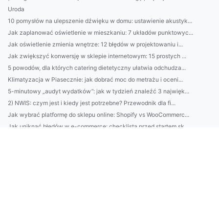
Uroda
10 pomysłów na ulepszenie dźwięku w domu: ustawienie akustyk...
Jak zaplanować oświetlenie w mieszkaniu: 7 układów punktowyc...
Jak oświetlenie zmienia wnętrze: 12 błędów w projektowaniu i...
Jak zwiększyć konwersję w sklepie internetowym: 15 prostych ...
5 powodów, dla których catering dietetyczny ułatwia odchudza...
Klimatyzacja w Piasecznie: jak dobrać moc do metrażu i oceni...
5-minutowy „audyt wydatków”: jak w tydzień znaleźć 3 najwięk...
2) NWIS: czym jest i kiedy jest potrzebne? Przewodnik dla fi...
Jak wybrać platformę do sklepu online: Shopify vs WooCommerc...
Jak uniknąć błędów w e-commerce: checklista przed startem sk...
8) BDO Rumunia dla branży budowlanej: obowiązki i klasy odpa...
Top 10 kosmetyków do cery wrażliwej 2026: testy, składy i ja...
Jak wdrożyć ISO 14001 krok po kroku: przewodnik dla małych f...
Najlepsze klimatyzatory do domu w Piasecznie 2026: ranking, ...
BDO Austria: jak zarejestrować firmę i spełnić obowiązki rap...
Lucid Air vs Tesla: realny test zasięgu, komfortu i kosztów ...
BDO na Litwie: krok po kroku dla firm eksport‑import — rejes...