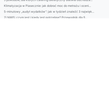
Klimatyzacja w Piasecznie: jak dobrać moc do metrażu i oceni...
5-minutowy „audyt wydatków”: jak w tydzień znaleźć 3 najwięk...
2) NWIS: czym jest i kiedy jest potrzebne? Przewodnik dla fi...
Jak wybrać platformę do sklepu online: Shopify vs WooCommerc...
Jak uniknąć błędów w e-commerce: checklista przed startem sk...
8) BDO Rumunia dla branży budowlanej: obowiązki i klasy odpa...
Top 10 kosmetyków do cery wrażliwej 2026: testy, składy i ja...
Jak wdrożyć ISO 14001 krok po kroku: przewodnik dla małych f...
Najlepsze klimatyzatory do domu w Piasecznie 2026: ranking, ...
BDO Austria: jak zarejestrować firmę i spełnić obowiązki rap...
Lucid Air vs Tesla: realny test zasięgu, komfortu i kosztów ...
BDO na Litwie: krok po kroku dla firm eksport‑import — rejes...
Google Ads w Danii: jak dopasować kampanie do rynku duńskieg...
BDO w Danii: przewodnik po usługach BDO Denmark dla ekspatów...
Kremy do twarzy 2026: ranking dla cery suchej, mieszanej i t...
Pozycjonowanie w Rybniku: praktyczny przewodnik dla małych f...
BDO we Francji: praktyczny przewodnik dla polskich firm — re...
BDO Estonia: jak zarejestrować firmę w Estonii krok po kroku...