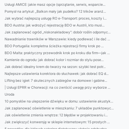
Usługi AMICE: jakie masz opcje (sprzątanie, serwis, wsparcie...
Pomysł na artykuł: „Balkon mały jak pudełko? 12 trików aranż...
Jak wybrać najlepszą usługę RO e-Transport: proces, koszty i...
BDO Austria: jak wdrożyć rejestrację BDO w Austrii, kto musi...
Jak zaplanować ogród „niskonakładowy”: dobór roślin odpornyc...
Nawadnianie trawników w Warszawie: kiedy podlewać i ile dać ...
BDO Portugalia: kompletna ścieżka rejestracji firmy krok po ...
BDO Malta: praktyczny przewodnik krok po kroku dla firm—jak ...
Kamienie do ogrodu: jak dobrać kolor i rozmiar do stylu pose...
Jak dobrać idealny krem do twarzy na sezon: szybki test potr...
Najlepsze ustawienia korektora do słuchawek: jak dobrać EQ d...
Lifting bez igieł: 7 skutecznych zabiegów na domowe i gabine...
| Usługi EPRR w Chorwacji: na co zwrócić uwagę przy wyborze ...
Uroda
10 pomysłów na ulepszenie dźwięku w domu: ustawienie akustyk...
Jak zaplanować oświetlenie w mieszkaniu: 7 układów punktowyc...
Jak oświetlenie zmienia wnętrze: 12 błędów w projektowaniu i...
Jak zwiększyć konwersję w sklepie internetowym: 15 prostych ...
5 powodów, dla których catering dietetyczny ułatwia odchudza...