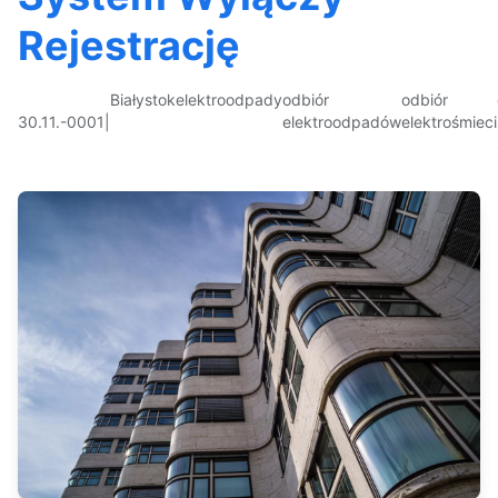
Rejestrację
Białystok
elektroodpady
odbiór
odbiór
30.11.-0001
|
elektroodpadów
elektrośmieci