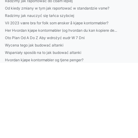
Radzimy jak raportować do cbam lepiej
Od kiedy zmiany w tym jak raportować w standardzie vsme?
Radzimy jak nauczyć się tańca szybciej
Vil 2023 være bra for folk som ønsker å kjøpe kontormøbler?
Her Hvordan kjøpe kontormøbler (og hvordan du kan kopiere de...
Oto Plan Od A Do Z Aby wdrożyć eudr W 7 Dni
Wycena tego jak budować altanki
Wspaniały sposób na to jak budować altanki
Hvordan kjøpe kontormøbler og tjene penger?
Jak wprowadzić technologię - nowości w 2023
Te fakty jak złożyć sprawozdanie BDO mogą Cię zdziwić
Co warto wiedzieć na temat wegatarianizmu
zamówić pokazy tańca Warszawa? Szybko!
Czy można zwiedzać świat w nocy?
Szukam 11 Osób, Którym Przekażę Rozwiązanie Jak szkolić się
Więcej artykułów
Tylko u Nas jak wykonywać trening w 7 dni!