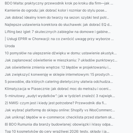
BDO Malta: praktyczny przewodnik krok po kroku dla firm—jak ...
Kamienie do ogrodu: jak dobrać kolor i rozmiar do stylu pose...
Jak dobrać idealny krem do twarzy na sezon: szybki test potr...
Najlepsze ustawienia korektora do słuchawek: jak dobrać EQ d...
Lifting bez igieł: 7 skutecznych zabiegów na domowe i gabine...
| Usługi EPRR w Chorwacji: na co zwrócić uwagę przy wyborze ...
Uroda
10 pomysłów na ulepszenie dźwięku w domu: ustawienie akustyk...
Jak zaplanować oświetlenie w mieszkaniu: 7 układów punktowyc...
Jak oświetlenie zmienia wnętrze: 12 błędów w projektowaniu i...
Jak zwiększyć konwersję w sklepie internetowym: 15 prostych ...
5 powodów, dla których catering dietetyczny ułatwia odchudza...
Klimatyzacja w Piasecznie: jak dobrać moc do metrażu i oceni...
5-minutowy „audyt wydatków”: jak w tydzień znaleźć 3 najwięk...
2) NWIS: czym jest i kiedy jest potrzebne? Przewodnik dla fi...
Jak wybrać platformę do sklepu online: Shopify vs WooCommerc...
Jak uniknąć błędów w e-commerce: checklista przed startem sk...
8) BDO Rumunia dla branży budowlanej: obowiązki i klasy odpa...
Top 10 kosmetyków do cery wrażliwej 2026: testy, składy i ja...