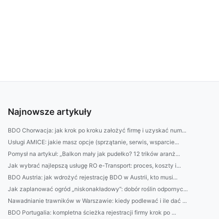
Najnowsze artykuły
BDO Chorwacja: jak krok po kroku założyć firmę i uzyskać num...
Usługi AMICE: jakie masz opcje (sprzątanie, serwis, wsparcie...
Pomysł na artykuł: „Balkon mały jak pudełko? 12 trików aranż...
Jak wybrać najlepszą usługę RO e-Transport: proces, koszty i...
BDO Austria: jak wdrożyć rejestrację BDO w Austrii, kto musi...
Jak zaplanować ogród „niskonakładowy”: dobór roślin odpornyc...
Nawadnianie trawników w Warszawie: kiedy podlewać i ile dać ...
BDO Portugalia: kompletna ścieżka rejestracji firmy krok po ...