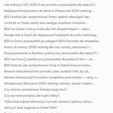
Jak wdrożyć ISO 14001 krok po kroku: przewodnik dla małych f...
Najlepsze klimatyzatory do domu w Piasecznie 2026: ranking, ...
BDO Austria: jak zarejestrować firmę i spełnić obowiązki rap...
Lucid Air vs Tesla: realny test zasięgu, komfortu i kosztów ...
BDO na Litwie: krok po kroku dla firm eksport‑import — rejes...
Google Ads w Danii: jak dopasować kampanie do rynku duńskieg...
BDO w Danii: przewodnik po usługach BDO Denmark dla ekspatów...
Kremy do twarzy 2026: ranking dla cery suchej, mieszanej i t...
Pozycjonowanie w Rybniku: praktyczny przewodnik dla małych f...
BDO we Francji: praktyczny przewodnik dla polskich firm — re...
BDO Estonia: jak zarejestrować firmę w Estonii krok po kroku...
Remont mieszkania krok po kroku: plan, budżet i triki, by od...
Montaż klimatyzacji Pruszków: kompletny przewodnik — ceny, n...
Klimatyzacja Warszawa 2025: ranking, montaż, serwis i realne...
Czy można zamontować klimatyzację rano?
Czy są nowe przepisy jak kupić rolety?
Tylko tutaj więcej informacji o tym jak zamówić pokazy tańca...
obliczyć ślad węglowy w firmie? Nie?