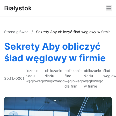
Białystok
Strona główna
/
Sekrety Aby obliczyć ślad węglowy w firmie
Sekrety Aby obliczyć
ślad węglowy w firmie
liczenie
obliczanie
obliczanie
obliczanie
ślad
śladu
śladu
śladu
śladu
węglo
30.11.-0001
|
węglowego
węglowego
węglowego
węglowego
dla firm
w firmie