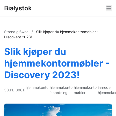
Białystok
Strona główna
/
Slik kjøper du hjemmekontormøbler -
Discovery 2023!
Slik kjøper du
hjemmekontormøbler -
Discovery 2023!
hjemmekontor
hjemmekontor
hjemmekontor
innrede
30.11.-0001
|
innredning
møbler
hjemmekon