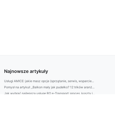
Najnowsze artykuły
Usługi AMICE: jakie masz opcje (sprzątanie, serwis, wsparcie...
Pomysł na artykuł: „Balkon mały jak pudełko? 12 trików aranż...
Jak wybrać najlepszą usługę RO e-Transport: proces, koszty i...
BDO Austria: jak wdrożyć rejestrację BDO w Austrii, kto musi...
Jak zaplanować ogród „niskonakładowy”: dobór roślin odpornyc...
Nawadnianie trawników w Warszawie: kiedy podlewać i ile dać ...