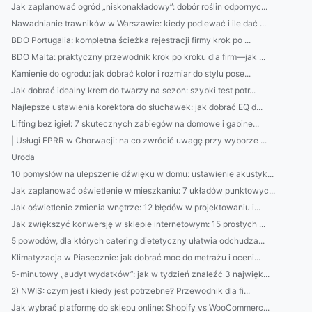
Jak zaplanować ogród „niskonakładowy”: dobór roślin odpornyc...
Nawadnianie trawników w Warszawie: kiedy podlewać i ile dać ...
BDO Portugalia: kompletna ścieżka rejestracji firmy krok po ...
BDO Malta: praktyczny przewodnik krok po kroku dla firm—jak ...
Kamienie do ogrodu: jak dobrać kolor i rozmiar do stylu pose...
Jak dobrać idealny krem do twarzy na sezon: szybki test potr...
Najlepsze ustawienia korektora do słuchawek: jak dobrać EQ d...
Lifting bez igieł: 7 skutecznych zabiegów na domowe i gabine...
| Usługi EPRR w Chorwacji: na co zwrócić uwagę przy wyborze ...
Uroda
10 pomysłów na ulepszenie dźwięku w domu: ustawienie akustyk...
Jak zaplanować oświetlenie w mieszkaniu: 7 układów punktowyc...
Jak oświetlenie zmienia wnętrze: 12 błędów w projektowaniu i...
Jak zwiększyć konwersję w sklepie internetowym: 15 prostych ...
5 powodów, dla których catering dietetyczny ułatwia odchudza...
Klimatyzacja w Piasecznie: jak dobrać moc do metrażu i oceni...
5-minutowy „audyt wydatków”: jak w tydzień znaleźć 3 najwięk...
2) NWIS: czym jest i kiedy jest potrzebne? Przewodnik dla fi...
Jak wybrać platformę do sklepu online: Shopify vs WooCommerc...