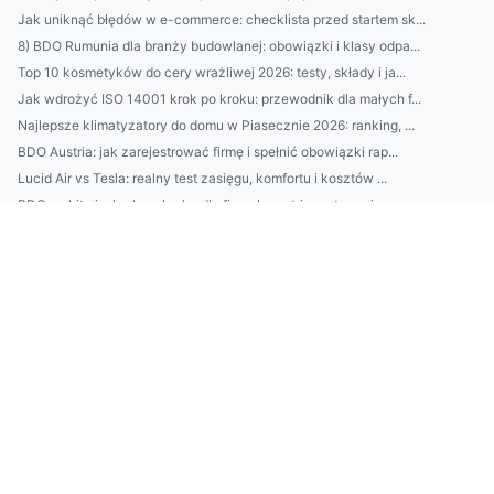
Jak uniknąć błędów w e-commerce: checklista przed startem sk...
8) BDO Rumunia dla branży budowlanej: obowiązki i klasy odpa...
Top 10 kosmetyków do cery wrażliwej 2026: testy, składy i ja...
Jak wdrożyć ISO 14001 krok po kroku: przewodnik dla małych f...
Najlepsze klimatyzatory do domu w Piasecznie 2026: ranking, ...
BDO Austria: jak zarejestrować firmę i spełnić obowiązki rap...
Lucid Air vs Tesla: realny test zasięgu, komfortu i kosztów ...
BDO na Litwie: krok po kroku dla firm eksport‑import — rejes...
Google Ads w Danii: jak dopasować kampanie do rynku duńskieg...
BDO w Danii: przewodnik po usługach BDO Denmark dla ekspatów...
Kremy do twarzy 2026: ranking dla cery suchej, mieszanej i t...
Pozycjonowanie w Rybniku: praktyczny przewodnik dla małych f...
BDO we Francji: praktyczny przewodnik dla polskich firm — re...
BDO Estonia: jak zarejestrować firmę w Estonii krok po kroku...
Remont mieszkania krok po kroku: plan, budżet i triki, by od...
Montaż klimatyzacji Pruszków: kompletny przewodnik — ceny, n...
Klimatyzacja Warszawa 2025: ranking, montaż, serwis i realne...
Czy można zamontować klimatyzację rano?