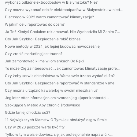
wykonać odbiór elektroodpadów w Białymstoku? Nie?
Czy można wykonać odbiór elektroodpadów w Białymstoku w nied...
Dlaczego w 2022 warto zamontować klimatyzację?
W jakim celu raportować do cbam?
Ja Też Kiedyś Chciałem reklamować. Nie Wychodziło Mi Zanim Z...
Oto Jak Szybko I Bezpieczenie robić biznes
Nowe metody w 2024 jak lepiej budować nowocześniej
Czy zrobić marketing jest trudno?
Jak zamontować klime w łomiankach Od Ręki
To może Cię zainteresować. Jak zamontować klimatyzację profe...
Czy żeby serwis chłodnictwa w Warszawie trzeba wydać dużo?
Oto Jak Szybko I Bezpieczenie raportować w standardzie vsme
Czy można urządzić kawalerkę w swoim mieszkaniu?
Jeg leter etter informasjon om hvordan jeg kjøper kontorstol...
Szokujące 9 Metod Aby chronić środowisko
Gdzie taniej chłodzić co2?
11 Największych Kłamstw O Tym Jak obsłużyć esg w firmie
Czy w 2023 jeszcze warto być fit?
Tylko w tym wpisie dowiesz się jak profesjonalnie naprawić k...