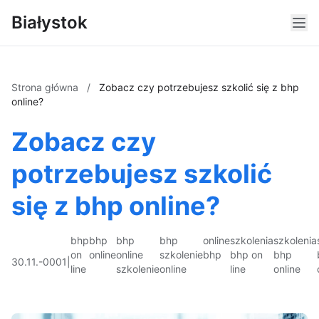
Białystok
Strona główna
/
Zobacz czy potrzebujesz szkolić się z bhp
online?
Zobacz czy
potrzebujesz szkolić
się z bhp online?
bhp
bhp
bhp
bhp
online
szkolenia
szkolenia
on
online
online
szkolenie
bhp
bhp on
bhp
30.11.-0001
|
line
szkolenie
online
line
online