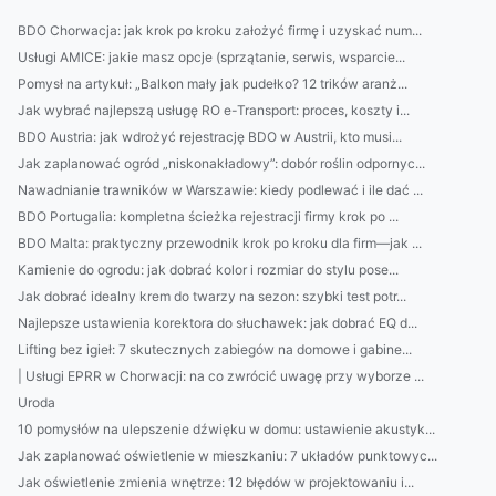
BDO Chorwacja: jak krok po kroku założyć firmę i uzyskać num...
Usługi AMICE: jakie masz opcje (sprzątanie, serwis, wsparcie...
Pomysł na artykuł: „Balkon mały jak pudełko? 12 trików aranż...
Jak wybrać najlepszą usługę RO e-Transport: proces, koszty i...
BDO Austria: jak wdrożyć rejestrację BDO w Austrii, kto musi...
Jak zaplanować ogród „niskonakładowy”: dobór roślin odpornyc...
Nawadnianie trawników w Warszawie: kiedy podlewać i ile dać ...
BDO Portugalia: kompletna ścieżka rejestracji firmy krok po ...
BDO Malta: praktyczny przewodnik krok po kroku dla firm—jak ...
Kamienie do ogrodu: jak dobrać kolor i rozmiar do stylu pose...
Jak dobrać idealny krem do twarzy na sezon: szybki test potr...
Najlepsze ustawienia korektora do słuchawek: jak dobrać EQ d...
Lifting bez igieł: 7 skutecznych zabiegów na domowe i gabine...
| Usługi EPRR w Chorwacji: na co zwrócić uwagę przy wyborze ...
Uroda
10 pomysłów na ulepszenie dźwięku w domu: ustawienie akustyk...
Jak zaplanować oświetlenie w mieszkaniu: 7 układów punktowyc...
Jak oświetlenie zmienia wnętrze: 12 błędów w projektowaniu i...