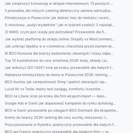
Jak zwiększyć konwersję w sklepie internetowym: 15 prostych ...
5 powodów, dla których catering dietetyczny ułatwia odchudza...
Klimatyzacja w Piasecznie: jak dobrać moc do metrażu i oceni...
5-minutowy „audyt wydatków”: jak w tydzień znaleźć 3 najwięk...
2) NWIS: czym jest i kiedy jest potrzebne? Przewodnik dla fi...
Jak wybrać platformę do sklepu online: Shopify vs WooCommerc...
Jak uniknąć błędów w e-commerce: checklista przed startem sk...
8) BDO Rumunia dla branży budowlanej: obowiązki i klasy odpa...
Top 10 kosmetyków do cery wrażliwej 2026: testy, składy i ja...
Jak wdrożyć ISO 14001 krok po kroku: przewodnik dla małych f...
Najlepsze klimatyzatory do domu w Piasecznie 2026: ranking, ...
BDO Austria: jak zarejestrować firmę i spełnić obowiązki rap...
Lucid Air vs Tesla: realny test zasięgu, komfortu i kosztów ...
BDO na Litwie: krok po kroku dla firm eksport‑import — rejes...
Google Ads w Danii: jak dopasować kampanie do rynku duńskieg...
BDO w Danii: przewodnik po usługach BDO Denmark dla ekspatów...
Kremy do twarzy 2026: ranking dla cery suchej, mieszanej i t...
Pozycjonowanie w Rybniku: praktyczny przewodnik dla małych f...
BDO we Francji: praktyczny przewodnik dla polskich firm — re...