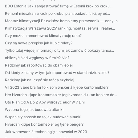
BDO Estonia: jak zarejestrować firmę w Estonii krok po kroku...
Remont mieszkania krok po kroku: plan, budżet i triki, by od...
Montaż klimatyzacji Pruszków: kompletny przewodnik — ceny, n...
Klimatyzacja Warszawa 2025: ranking, montaż, serwis i realne...
Czy można zamontować klimatyzację rano?
Czy są nowe przepisy jak kupić rolety?
Tylko tutaj więcej informacji o tym jak zamówić pokazy tańca...
obliczyć ślad węglowy w firmie? Nie?
Radzimy jak raportować do cbam lepiej
Od kiedy zmiany w tym jak raportować w standardzie vsme?
Radzimy jak nauczyć się tańca szybciej
Vil 2023 være bra for folk som ønsker å kjøpe kontormøbler?
Her Hvordan kjøpe kontormøbler (og hvordan du kan kopiere de...
Oto Plan Od A Do Z Aby wdrożyć eudr W 7 Dni
Wycena tego jak budować altanki
Wspaniały sposób na to jak budować altanki
Hvordan kjøpe kontormøbler og tjene penger?
Jak wprowadzić technologię - nowości w 2023