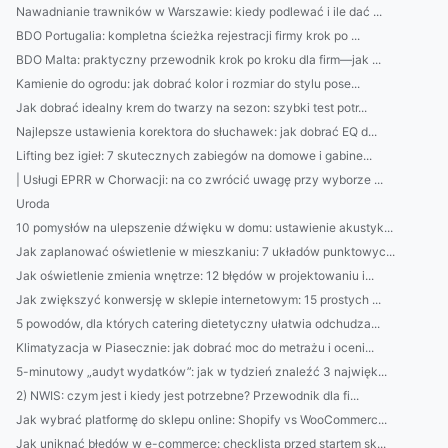
Nawadnianie trawników w Warszawie: kiedy podlewać i ile dać ...
BDO Portugalia: kompletna ścieżka rejestracji firmy krok po ...
BDO Malta: praktyczny przewodnik krok po kroku dla firm—jak ...
Kamienie do ogrodu: jak dobrać kolor i rozmiar do stylu pose...
Jak dobrać idealny krem do twarzy na sezon: szybki test potr...
Najlepsze ustawienia korektora do słuchawek: jak dobrać EQ d...
Lifting bez igieł: 7 skutecznych zabiegów na domowe i gabine...
| Usługi EPRR w Chorwacji: na co zwrócić uwagę przy wyborze ...
Uroda
10 pomysłów na ulepszenie dźwięku w domu: ustawienie akustyk...
Jak zaplanować oświetlenie w mieszkaniu: 7 układów punktowyc...
Jak oświetlenie zmienia wnętrze: 12 błędów w projektowaniu i...
Jak zwiększyć konwersję w sklepie internetowym: 15 prostych ...
5 powodów, dla których catering dietetyczny ułatwia odchudza...
Klimatyzacja w Piasecznie: jak dobrać moc do metrażu i oceni...
5-minutowy „audyt wydatków”: jak w tydzień znaleźć 3 najwięk...
2) NWIS: czym jest i kiedy jest potrzebne? Przewodnik dla fi...
Jak wybrać platformę do sklepu online: Shopify vs WooCommerc...
Jak uniknąć błędów w e-commerce: checklista przed startem sk...