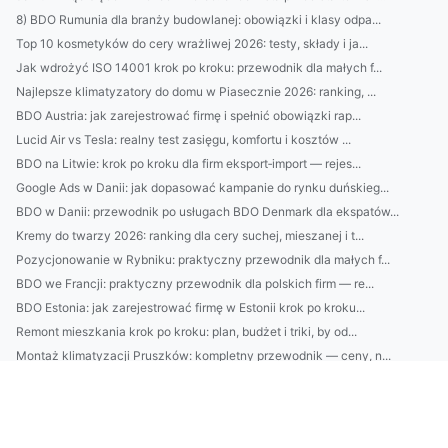
8) BDO Rumunia dla branży budowlanej: obowiązki i klasy odpa...
Top 10 kosmetyków do cery wrażliwej 2026: testy, składy i ja...
Jak wdrożyć ISO 14001 krok po kroku: przewodnik dla małych f...
Najlepsze klimatyzatory do domu w Piasecznie 2026: ranking, ...
BDO Austria: jak zarejestrować firmę i spełnić obowiązki rap...
Lucid Air vs Tesla: realny test zasięgu, komfortu i kosztów ...
BDO na Litwie: krok po kroku dla firm eksport‑import — rejes...
Google Ads w Danii: jak dopasować kampanie do rynku duńskieg...
BDO w Danii: przewodnik po usługach BDO Denmark dla ekspatów...
Kremy do twarzy 2026: ranking dla cery suchej, mieszanej i t...
Pozycjonowanie w Rybniku: praktyczny przewodnik dla małych f...
BDO we Francji: praktyczny przewodnik dla polskich firm — re...
BDO Estonia: jak zarejestrować firmę w Estonii krok po kroku...
Remont mieszkania krok po kroku: plan, budżet i triki, by od...
Montaż klimatyzacji Pruszków: kompletny przewodnik — ceny, n...
Klimatyzacja Warszawa 2025: ranking, montaż, serwis i realne...
Czy można zamontować klimatyzację rano?
Czy są nowe przepisy jak kupić rolety?