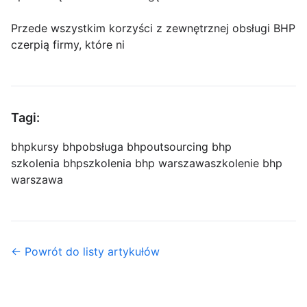
Przede wszystkim korzyści z zewnętrznej obsługi BHP
czerpią firmy, które ni
Tagi:
bhp
kursy bhp
obsługa bhp
outsourcing bhp
szkolenia bhp
szkolenia bhp warszawa
szkolenie bhp
warszawa
← Powrót do listy artykułów