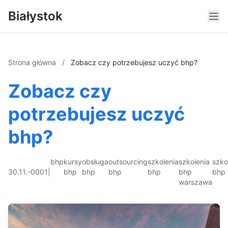
Białystok
Strona główna
/
Zobacz czy potrzebujesz uczyć bhp?
Zobacz czy
potrzebujesz uczyć
bhp?
bhp
kursy
obsługa
outsourcing
szkolenia
szkolenia
szko
30.11.-0001
|
bhp
bhp
bhp
bhp
bhp
bhp
warszawa